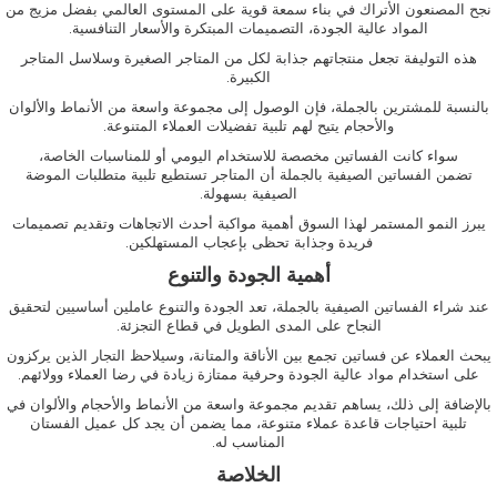
نجح المصنعون الأتراك في بناء سمعة قوية على المستوى العالمي بفضل مزيج من
المواد عالية الجودة، التصميمات المبتكرة والأسعار التنافسية.
هذه التوليفة تجعل منتجاتهم جذابة لكل من المتاجر الصغيرة وسلاسل المتاجر
الكبيرة.
بالنسبة للمشترين بالجملة، فإن الوصول إلى مجموعة واسعة من الأنماط والألوان
والأحجام يتيح لهم تلبية تفضيلات العملاء المتنوعة.
سواء كانت الفساتين مخصصة للاستخدام اليومي أو للمناسبات الخاصة،
تضمن
الفساتين
الصيفية
بالجملة
أن المتاجر تستطيع تلبية متطلبات الموضة
الصيفية بسهولة.
يبرز النمو المستمر لهذا السوق أهمية مواكبة أحدث الاتجاهات وتقديم تصميمات
فريدة وجذابة تحظى بإعجاب المستهلكين.
أهمية الجودة والتنوع
عند شراء
الفساتين
الصيفية
بالجملة
، تعد الجودة والتنوع عاملين أساسيين لتحقيق
النجاح على المدى الطويل في قطاع التجزئة.
يبحث العملاء عن فساتين تجمع بين الأناقة والمتانة، وسيلاحظ التجار الذين يركزون
على استخدام مواد عالية الجودة وحرفية ممتازة زيادة في رضا العملاء وولائهم.
بالإضافة إلى ذلك، يساهم تقديم مجموعة واسعة من الأنماط والأحجام والألوان في
تلبية احتياجات قاعدة عملاء متنوعة، مما يضمن أن يجد كل عميل الفستان
المناسب له.
الخلاصة