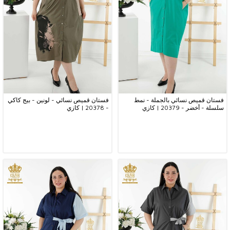
فستان قميص نسائي بالجملة - نمط
فستان قميص نسائي - لونين - بيج كاكي
سلسلة - أخضر - 20379 | كازي
- 20378 | كازي