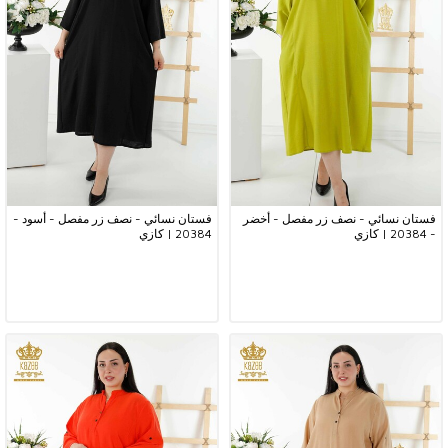
فستان نسائي - نصف زر مفصل - أخضر
فستان نسائي - نصف زر مفصل - أسود -
- 20384 | كازي
20384 | كازي