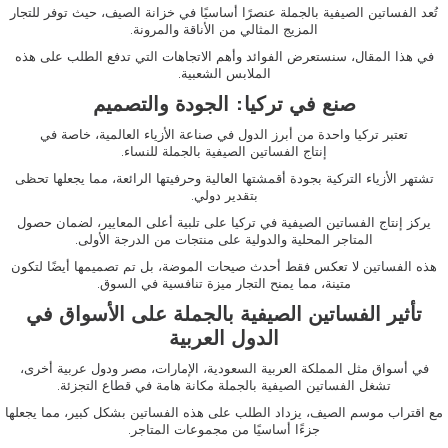
تُعد
الفساتين
الصيفية
بالجملة
عنصرًا أساسيًا في خزانة الصيف، حيث توفر للتجار
المزيج المثالي من الأناقة والمرونة.
في هذا المقال، سنستعرض الفوائد وأهم الاتجاهات التي تدفع الطلب على هذه
الملابس الشعبية.
صنع في تركيا: الجودة والتصميم
تعتبر تركيا واحدة من أبرز الدول في صناعة الأزياء العالمية، خاصة في
إنتاج
الفساتين
الصيفية
بالجملة
للنساء.
تشتهر الأزياء التركية بجودة أقمشتها العالية وحرفيتها الرائعة، مما يجعلها تحظى
بتقدير دولي.
يركز إنتاج
الفساتين
الصيفية
في
تركيا
على تلبية أعلى المعايير، لضمان حصول
المتاجر المحلية والدولية على منتجات من الدرجة الأولى.
هذه الفساتين لا تعكس فقط أحدث صيحات الموضة، بل تم تصميمها أيضًا لتكون
متينة، مما يمنح التجار ميزة تنافسية في السوق.
تأثير الفساتين الصيفية بالجملة على الأسواق في
الدول العربية
في أسواق مثل المملكة العربية السعودية، الإمارات، مصر ودول عربية أخرى،
تشغل
الفساتين
الصيفية
بالجملة
مكانة هامة في قطاع التجزئة.
مع اقتراب موسم الصيف، يزداد الطلب على هذه الفساتين بشكل كبير، مما يجعلها
جزءًا أساسيًا من مجموعات المتاجر.