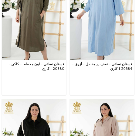
فستان نسائي - نصف زر مفصل - أزرق -
فستان نسائي - لون مخطط - كاكي -
20384 | كازي
20380 | كازي