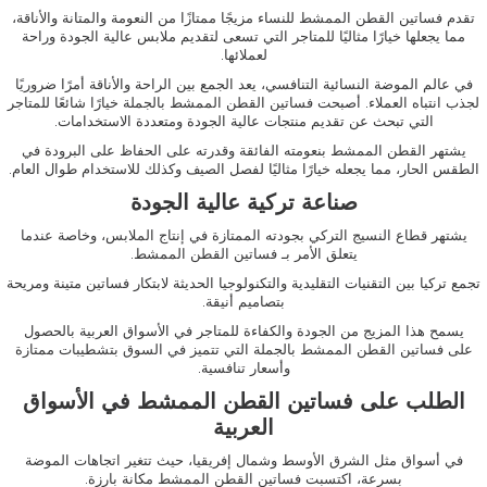
تقدم
فساتين
القطن
الممشط
للنساء
مزيجًا ممتازًا من النعومة والمتانة والأناقة،
مما يجعلها خيارًا مثاليًا للمتاجر التي تسعى لتقديم ملابس عالية الجودة وراحة
لعملائها.
في عالم الموضة النسائية التنافسي، يعد الجمع بين الراحة والأناقة أمرًا ضروريًا
لجذب انتباه العملاء. أصبحت
فساتين
القطن
الممشط
بالجملة
خيارًا شائعًا للمتاجر
التي تبحث عن تقديم منتجات عالية الجودة ومتعددة الاستخدامات.
يشتهر القطن الممشط بنعومته الفائقة وقدرته على الحفاظ على البرودة في
الطقس الحار، مما يجعله خيارًا مثاليًا لفصل الصيف وكذلك للاستخدام طوال العام.
صناعة تركية عالية الجودة
يشتهر قطاع النسيج التركي بجودته الممتازة في إنتاج الملابس، وخاصة عندما
يتعلق الأمر بـ
فساتين
القطن
الممشط
.
تجمع تركيا بين التقنيات التقليدية والتكنولوجيا الحديثة لابتكار فساتين متينة ومريحة
بتصاميم أنيقة.
يسمح هذا المزيج من الجودة والكفاءة للمتاجر في الأسواق العربية بالحصول
على
فساتين
القطن
الممشط
بالجملة
التي تتميز في السوق بتشطيبات ممتازة
وأسعار تنافسية.
الطلب على فساتين القطن الممشط في الأسواق
العربية
في أسواق مثل الشرق الأوسط وشمال إفريقيا، حيث تتغير اتجاهات الموضة
بسرعة، اكتسبت
فساتين
القطن
الممشط
مكانة بارزة.