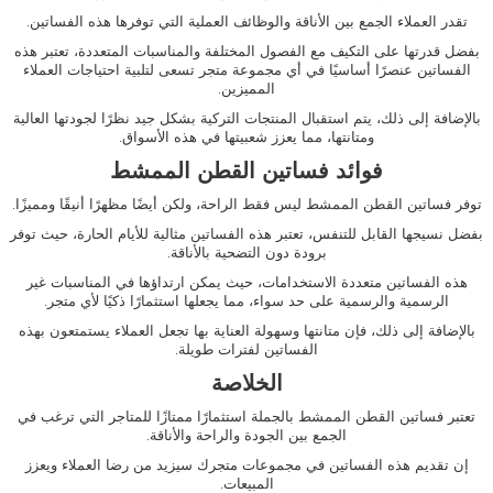
تقدر العملاء الجمع بين الأناقة والوظائف العملية التي توفرها هذه الفساتين.
بفضل قدرتها على التكيف مع الفصول المختلفة والمناسبات المتعددة، تعتبر هذه
الفساتين عنصرًا أساسيًا في أي مجموعة متجر تسعى لتلبية احتياجات العملاء
المميزين.
بالإضافة إلى ذلك، يتم استقبال المنتجات التركية بشكل جيد نظرًا لجودتها العالية
ومتانتها، مما يعزز شعبيتها في هذه الأسواق.
فوائد فساتين القطن الممشط
توفر
فساتين
القطن
الممشط
ليس فقط الراحة، ولكن أيضًا مظهرًا أنيقًا ومميزًا.
بفضل نسيجها القابل للتنفس، تعتبر هذه الفساتين مثالية للأيام الحارة، حيث توفر
برودة دون التضحية بالأناقة.
هذه الفساتين متعددة الاستخدامات، حيث يمكن ارتداؤها في المناسبات غير
الرسمية والرسمية على حد سواء، مما يجعلها استثمارًا ذكيًا لأي متجر.
بالإضافة إلى ذلك، فإن متانتها وسهولة العناية بها تجعل العملاء يستمتعون بهذه
الفساتين لفترات طويلة.
الخلاصة
تعتبر
فساتين
القطن
الممشط
بالجملة
استثمارًا ممتازًا للمتاجر التي ترغب في
الجمع بين الجودة والراحة والأناقة.
إن تقديم هذه الفساتين في مجموعات متجرك سيزيد من رضا العملاء ويعزز
المبيعات.