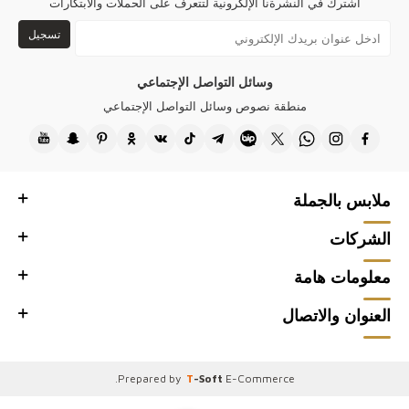
اشترك في النشرةنا الإلكرونية لتتعرف على الحملات والابتكارات
الإكسسوار الذي يحمل شعار كازي على المنتج مطلي بالذهب ولا يفقد بريقه.
تسجيل
تصاميم جميع منتجاتنا مملوكة لشركتنا ويتم إنتاجها في تركيا.
وسائل التواصل الإجتماعي
شكرًا لك على زيارة Kazee Official، موقع البيع بالجملة لمتجر بيع الملابس
النسائية بالجملة Kazee.
منطقة نصوص وسائل التواصل الإجتماعي
ملابس بالجملة
الشركات
معلومات هامة
العنوان والاتصال
.
Prepared by
T
-Soft
E-Commerce