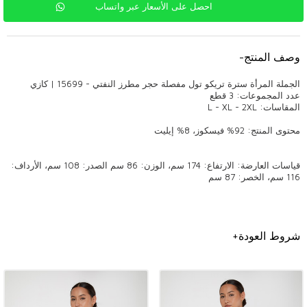
احصل على الأسعار عبر واتساب
وصف المنتج
-
الجملة المرأة سترة تريكو تول مفصلة حجر مطرز النفتي - 15699 | كازي
عدد المجموعات: 3 قطع
المقاسات: L - XL - 2XL
محتوى المنتج: 92% فيسكوز، 8% إيليت
قياسات العارضة: الارتفاع: 174 سم، الوزن: 86 سم الصدر: 108 سم، الأرداف:
116 سم، الخصر: 87 سم
معلومات عامة
شروط العودة
+
نماذج سترة التريكو النسائية بالجملة،
اسطنبول نماذج سترة التريكو بالجملة،
موديلات ملابس نسائية بالجملة,