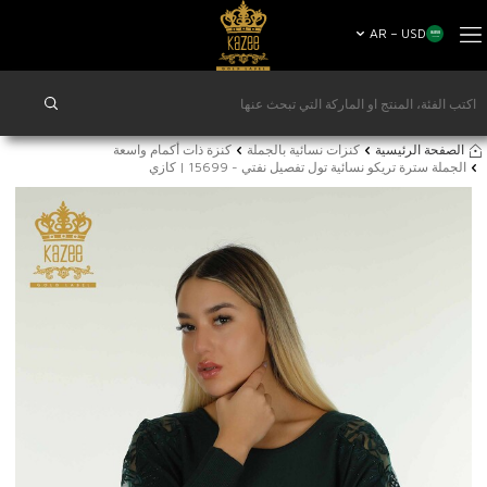
AR − USD
الصفحة الرئيسية
كنزات نسائية بالجملة
كنزة ذات أكمام واسعة
الجملة سترة تريكو نسائية تول تفصيل نفتي - 15699 | كازي