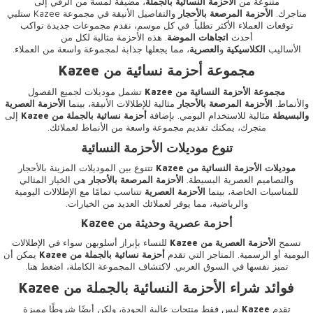
متنوعة من
الأحزمة النسائية بالجملة
، مضيفة لمسة من الرقي إلى
متاجرك.
الأحزمة المرصعة بالأحجار
والتفاصيل الأنيقة في مجموعة Kazee ستلبي
توقعات العملاء الأكثر تطلباً. في كل موسم، نقدم مجموعات جديدة تواكب
أحدث
اتجاهات الموضة
. هذه الأحزمة مثالية لكل من
الأساليب
الكلاسيكية
و
العصرية
، مما يجعلها جذابة لمجموعة واسعة من العملاء.
مجموعة أحزمة نسائية من Kazee
مجموعة الأحزمة النسائية من Kazee
تشمل موديلات لجميع الفصول
والأنماط.
الأحزمة المرصعة بالأحجار
مثالية للإطلالات الأنيقة، بينما
الأحزمة العصرية
والبسيطة
مثالية للاستخدام اليومي. بإضافة
أحزمة نسائية بالجملة من Kazee
إلى
متجرك، يمكنك تقديم مجموعة واسعة من الأنماط لعملائك.
تنوع موديلات الأحزمة النسائية
موديلات الأحزمة النسائية من Kazee
تتنوع بين الموديلات المزينة بالأحجار
والتصاميم العصرية البسيطة.
الأحزمة المرصعة بالأحجار
هي الخيار المثالي
للمناسبات الخاصة، بينما
الأحزمة العصرية
تتناسب تمامًا مع الإطلالات اليومية
والرياضية، مما يوفر لعملائك العديد من الخيارات.
أحزمة عصرية وحديثة من Kazee
تسمح
الأحزمة العصرية من Kazee
للنساء بإبراز أسلوبهن سواء في الإطلالات
اليومية أو الرسمية. المتاجر التي تقدم
أحزمة نسائية بالجملة من Kazee
يمكن أن
تميز نفسها في السوق العربي. لاكتشاف المجموعة الكاملة،
اضغط هنا
.
فوائد شراء الأحزمة النسائية بالجملة من Kazee
تقدم
Kazee
ليس فقط منتجات عالية الجودة، ولكن أيضًا شروطًا مميزة