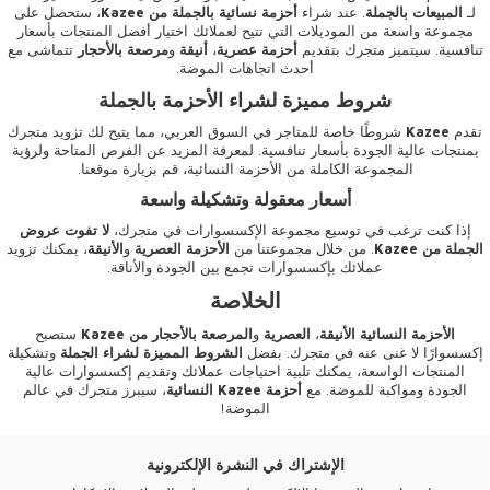
لـ
المبيعات بالجملة
. عند شراء
أحزمة نسائية بالجملة من Kazee
، ستحصل على
مجموعة واسعة من الموديلات التي تتيح لعملائك اختيار أفضل المنتجات بأسعار
تنافسية. سيتميز متجرك بتقديم
أحزمة عصرية
،
أنيقة
و
مرصعة بالأحجار
تتماشى مع
أحدث اتجاهات الموضة.
شروط مميزة لشراء الأحزمة بالجملة
تقدم
Kazee
شروطًا خاصة للمتاجر في السوق العربي، مما يتيح لك تزويد متجرك
بمنتجات عالية الجودة بأسعار تنافسية. لمعرفة المزيد عن الفرص المتاحة ولرؤية
المجموعة الكاملة من الأحزمة النسائية،
قم بزيارة موقعنا
.
أسعار معقولة وتشكيلة واسعة
إذا كنت ترغب في توسيع مجموعة الإكسسوارات في متجرك،
لا تفوت عروض
الجملة من Kazee
. من خلال مجموعتنا من
الأحزمة العصرية
و
الأنيقة
، يمكنك تزويد
عملائك بإكسسوارات تجمع بين الجودة والأناقة.
الخلاصة
الأحزمة النسائية الأنيقة
،
العصرية
و
المرصعة بالأحجار من Kazee
ستصبح
إكسسوارًا لا غنى عنه في متجرك. بفضل
الشروط المميزة لشراء الجملة
وتشكيلة
المنتجات الواسعة، يمكنك تلبية احتياجات عملائك وتقديم إكسسوارات عالية
الجودة ومواكبة للموضة. مع
أحزمة Kazee النسائية
، سيبرز متجرك في عالم
الموضة!
الإشتراك في النشرة الإلكترونية