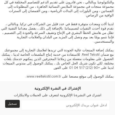
والتكنولوجيا. وبالتالي ، نحن قادرون على تقديم الدعم للتصاميم المختلفة في كل
مجموعة منتجات في مجموعة الملابس النسائية الجاهزة ، من البنطلونات إلى
الفساتين ، ومن البلوزات إلى البدلات الرياضية ، ومن القمصان إلى السترات
الواقية من الرصاص.
لدينا آلات ومعدات متوفرة فقط في عدد قليل من الشركات في تركيا. وبالتالي ،
نقدم قوة أحدث التقنيات لتصميماتنا. بالإضافة إلى ذلك ، بفضل معداتنا التقنية التي
تقلل من هامش الخطأ البشري في الإنتاج وتضيف السرعة والجودة إلى التصميم ،
فإننا ننمو يومًا بعد يوم ونصل إلى المزيد من البلدان والعلامات التجارية
والمستخدمين.
يمكنك إضافة المنتجات عالية الجودة التي تريدها لعلامتك التجارية إلى مجموعتك
مع ضمان Reel Tekstil. للاستفادة من خدمة إنتاج الملصقات الخاصة لدينا ، يمكنك
الحصول على معلومات مفصلة من زملائنا المحترفين الذين يمكنهم خدمتك بلغات
مختلفة. لكي تكون شريك الحل الخاص بك ، يمكنك الوصول إلى مندوبي المبيعات
لدينا على +90 (212) 517 04 01 على الفور.
يمكنك الوصول إلى موقع مصنعنا على www.reeltekstil.com.tr.
الإشتراك في النشرة الإلكترونية
اشترك في النشرةنا الإلكرونية لتتعرف على الحملات والابتكارات
تسجيل