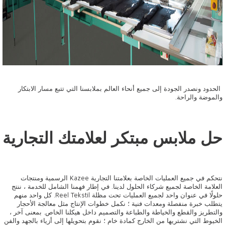
الحدود ونصدر الجودة إلى جميع أنحاء العالم بملابسنا التي تتبع مسار الابتكار
والموضة والراحة.
حل ملابس مبتكر لعلامتك التجارية
نتحكم في جميع العمليات الخاصة بعلامتنا التجارية Kazee الرسمية ومنتجات
العلامة الخاصة لجميع شركاء الحلول لدينا. في إطار فهمنا الشامل للخدمة ، ننتج
حلولًا في عنوان واحد لجميع العمليات تحت مظلة Reel Tekstil. كل واحد منهم
يتطلب خبرة منفصلة ومعدات فنية ؛ نكمل خطوات الإنتاج مثل معالجة الأحجار
والتطريز والقطع والخياطة والطباعة والتصميم داخل هيكلنا الخاص. بمعنى آخر ،
الخيوط التي نشتريها من الخارج كمادة خام ؛ نقوم بتحويلها إلى أزياء بالجهد والفن