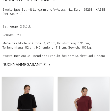
Zweiteiliges Set mit Langarm und V-Ausschnitt, Ecru – 31233 | KAZEE
(2er-Set M-L)
Setmenge: 2 Stück
Größen : M L
Maße des Modells: Größe: 1,72 cm, Brustumfang: 101 cm,
Taillenumfang: 82 cm, Hüftumfang: 113 cm, Gewicht: 80 kg.
Zweiteiliger Anzug: Trendiges Produkt, bei dem Qualität und Eleganz
aufeinandertreffen
RÜCKNAHMEGARANTIE
+
Zweiteilige Anzüge sind zu einer der beliebtesten Optionen für
modebewusste Menschen und Boutiquebesitzer geworden. Diese
Anzüge zählen heute zu den trendigen und eleganten Stücken und
bieten sowohl im Alltag als auch bei besonderen Anlässen einen
stilvollen Look. Zweiteilige Anzüge ziehen mit ihren Designs, die sich
jeder Jahreszeit anpassen, die Aufmerksamkeit der Käufer von
Großhandelsboutiquen auf sich. Mit ihrer Funktionalität, ihrem Komfort
und ihrer modernen Linienführung gehören Zweiteiler zu den Must-
haves in der Garderobe der Kunden.
Wo wird es verwendet?