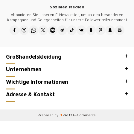
Berlin, München und Hamburg bieten wir sorgfältig ausgewählte
Sozialen Medien
Damenbekleidung zu wettbewerbsfähigen Großhandelspreisen an.
Unsere Kollektionen sind auf die neuesten Trends abgestimmt und
Abonnieren Sie unseren E-Newsletter, um an den besonderen
erfreuen sich großer Beliebtheit bei deutschen Kundinnen. Wählen Sie
Kampagnen und Gelegenheiten für unsere Follower teilzunehmen!
uns für eine zuverlässige Erfahrung und höchste Zufriedenheit.
●Vielen Dank für Ihren Besuch in unserem Großhandelsgeschäft für
Damenbekleidung, der offiziellen Großhandelsverkaufsseite Kazee.
Großhandelskleidung
Unternehmen
Wichtige Informationen
Adresse & Kontakt
Prepared by
T
-Soft
E-Commerce
.