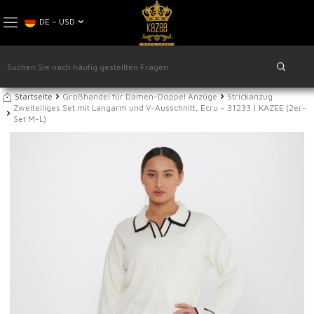
DE − USD
Startseite
Großhandel für Damen-Doppel Anzüge
Strickanzug
Zweiteiliges Set mit Langarm und V-Ausschnitt, Ecru – 31233 | KAZEE (2er-
Set M-L)