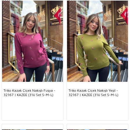
Triko Kazak Çiçek Nakışlı Fuşya -
Triko Kazak Çiçek Nakışlı Yeşil -
32167 | KAZEE (3'lü Set S-M-L)
32167 | KAZEE (3'lü Set S-M-L)