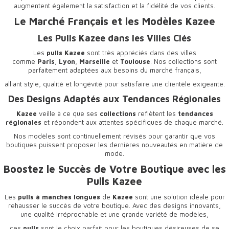
augmentent également la satisfaction et la fidélité de vos clients.
Le Marché Français et les Modèles Kazee
Les Pulls Kazee dans les Villes Clés
Les
pulls Kazee
sont très appréciés dans des villes
comme
Paris
,
Lyon
,
Marseille
et
Toulouse
. Nos collections sont
parfaitement adaptées aux besoins du marché français,
alliant style, qualité et longévité pour satisfaire une clientèle exigeante.
Des Designs Adaptés aux Tendances Régionales
Kazee
veille à ce que ses
collections
reflètent les
tendances
régionales
et répondent aux attentes spécifiques de chaque marché.
Nos modèles sont continuellement révisés pour garantir que vos
boutiques puissent proposer les dernières nouveautés en matière de
mode.
Boostez le Succès de Votre Boutique avec les
Pulls Kazee
Les
pulls à manches longues
de
Kazee
sont une solution idéale pour
rehausser le succès de votre boutique. Avec des designs innovants,
une qualité irréprochable et une grande variété de modèles,
ces
pulls
sont le choix parfait pour les boutiques désireuses de se