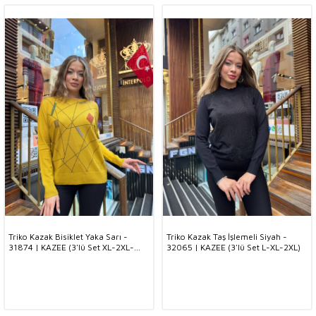
Triko Kazak Bisiklet Yaka Sarı -
Triko Kazak Taş İşlemeli Siyah -
31874 | KAZEE (3'lü Set XL-2XL-
32065 | KAZEE (3'lü Set L-XL-2XL)
3XL)