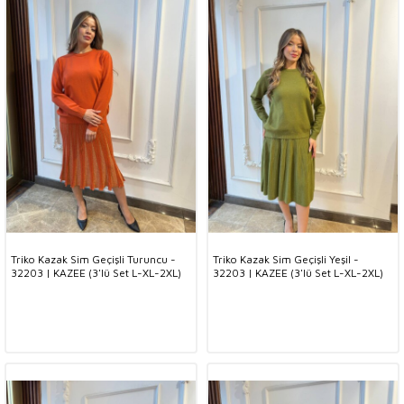
Triko Kazak Sim Geçişli Turuncu -
Triko Kazak Sim Geçişli Yeşil -
32203 | KAZEE (3'lü Set L-XL-2XL)
32203 | KAZEE (3'lü Set L-XL-2XL)