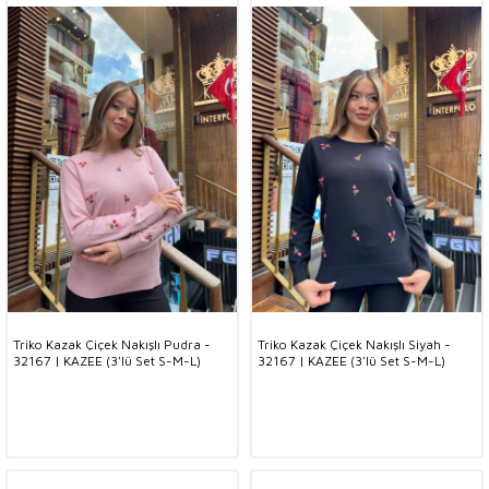
Triko Kazak Çiçek Nakışlı Pudra -
Triko Kazak Çiçek Nakışlı Siyah -
32167 | KAZEE (3'lü Set S-M-L)
32167 | KAZEE (3'lü Set S-M-L)