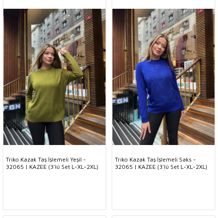
Triko Kazak Taş İşlemeli Yeşil -
Triko Kazak Taş İşlemeli Saks -
32065 | KAZEE (3'lü Set L-XL-2XL)
32065 | KAZEE (3'lü Set L-XL-2XL)