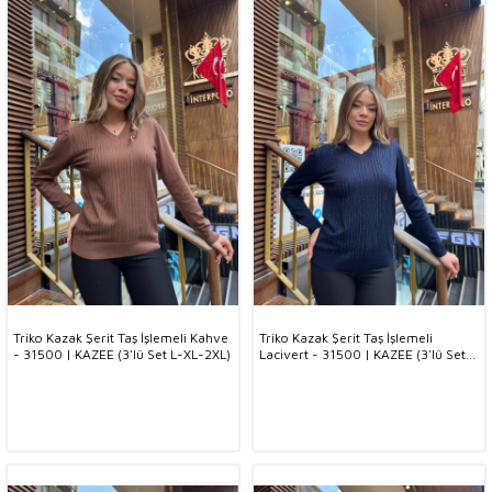
Triko Kazak Şerit Taş İşlemeli Kahve
Triko Kazak Şerit Taş İşlemeli
- 31500 | KAZEE (3'lü Set L-XL-2XL)
Lacivert - 31500 | KAZEE (3'lü Set
L-XL-2XL)