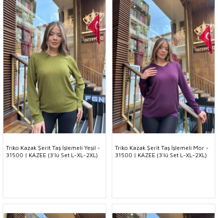
Triko Kazak Şerit Taş İşlemeli Yeşil -
Triko Kazak Şerit Taş İşlemeli Mor -
31500 | KAZEE (3'lü Set L-XL-2XL)
31500 | KAZEE (3'lü Set L-XL-2XL)