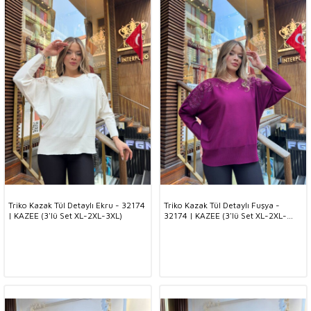
Triko Kazak Tül Detaylı Ekru - 32174
Triko Kazak Tül Detaylı Fuşya -
| KAZEE (3'lü Set XL-2XL-3XL)
32174 | KAZEE (3'lü Set XL-2XL-
3XL)