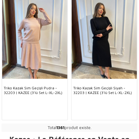
Triko Kazak Sim Geçişli Pudra -
Triko Kazak Sim Geçişli Siyah -
32203 | KAZEE (3'lü Set L-XL-2XL)
32203 | KAZEE (3'lü Set L-XL-2XL)
Total
1361
produit existe.