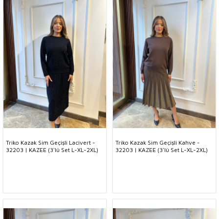
Triko Kazak Sim Geçişli Lacivert -
Triko Kazak Sim Geçişli Kahve -
32203 | KAZEE (3'lü Set L-XL-2XL)
32203 | KAZEE (3'lü Set L-XL-2XL)