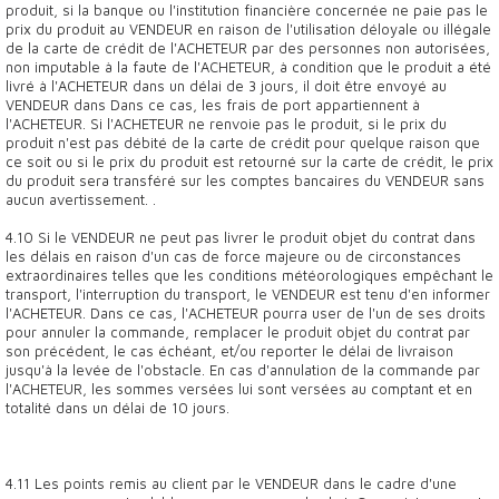
produit, si la banque ou l'institution financière concernée ne paie pas le
prix du produit au VENDEUR en raison de l'utilisation déloyale ou illégale
de la carte de crédit de l'ACHETEUR par des personnes non autorisées,
non imputable à la faute de l'ACHETEUR, à condition que le produit a été
livré à l'ACHETEUR dans un délai de 3 jours, il doit être envoyé au
VENDEUR dans Dans ce cas, les frais de port appartiennent à
l'ACHETEUR. Si l'ACHETEUR ne renvoie pas le produit, si le prix du
produit n'est pas débité de la carte de crédit pour quelque raison que
ce soit ou si le prix du produit est retourné sur la carte de crédit, le prix
du produit sera transféré sur les comptes bancaires du VENDEUR sans
aucun avertissement. .
4.10 Si le VENDEUR ne peut pas livrer le produit objet du contrat dans
les délais en raison d'un cas de force majeure ou de circonstances
extraordinaires telles que les conditions météorologiques empêchant le
transport, l'interruption du transport, le VENDEUR est tenu d'en informer
l'ACHETEUR. Dans ce cas, l'ACHETEUR pourra user de l'un de ses droits
pour annuler la commande, remplacer le produit objet du contrat par
son précédent, le cas échéant, et/ou reporter le délai de livraison
jusqu'à la levée de l'obstacle. En cas d'annulation de la commande par
l'ACHETEUR, les sommes versées lui sont versées au comptant et en
totalité dans un délai de 10 jours.
4.11 Les points remis au client par le VENDEUR dans le cadre d'une