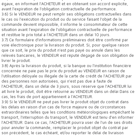
égaux, en informant l'ACHETEUR et en obtenant son accord explicite,
avant l'expiration de l'obligation contractuelle de performance.
3.6) Si le VENDEUR ne peut remplir ses obligations contractuelles dans
le cas où l'exécution du produit ou du service faisant l'objet de la
commande devient impossible, il informe le consommateur de cette
situation avant l'expiration de l'obligation contractuelle de performance
et restitue le prix total à l'ACHETEUR dans un délai 10 jours.
3.7) Ce formulaire d'informations préliminaires doit être confirmé par
voie électronique pour la livraison du produit. Si, pour quelque raison
que ce soit, le prix du produit n'est pas payé ou annulé dans les
relevés bancaires, le VENDEUR est réputé dégagé de son obligation de
livrer le produit.
3.8) Après la livraison du produit, si la banque ou l'institution financière
concernée ne paie pas le prix du produit au VENDEUR en raison de
l'utilisation déloyale ou illégale de la carte de crédit de l'ACHETEUR par
des personnes non autorisées, qui n'est pas due à faute de
l'ACHETEUR, dans un délai de 3 jours, sous réserve que l'ACHETEUR lui
ait livré le produit, doit être retourné au VENDEUR dans un délai Dans ce
cas, les frais de port appartiennent à l'ACHETEUR.
3.9) Si le VENDEUR ne peut pas livrer le produit objet du contrat dans
les délais en raison d'un cas de force majeure ou de circonstances
extraordinaires telles que les conditions météorologiques empêchant le
transport, l'interruption du transport, le VENDEUR est tenu d'en informer
l'ACHETEUR. Dans ce cas, l'ACHETEUR pourra user de l'un de ses droits
pour annuler la commande, remplacer le produit objet du contrat par
son précédent, le cas échéant, et/ou reporter le délai de livraison