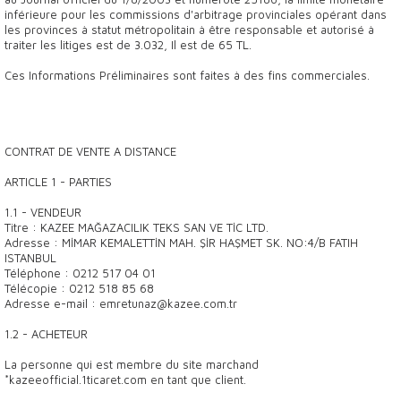
inférieure pour les commissions d'arbitrage provinciales opérant dans
les provinces à statut métropolitain à être responsable et autorisé à
traiter les litiges est de 3.032, Il est de 65 TL.
Ces Informations Préliminaires sont faites à des fins commerciales.
CONTRAT DE VENTE A DISTANCE
ARTICLE 1 - PARTIES
1.1 - VENDEUR
Titre : KAZEE MAĞAZACILIK TEKS SAN VE TİC LTD.
Adresse : MİMAR KEMALETTİN MAH. ŞİR HAŞMET SK. NO:4/B FATIH
ISTANBUL
Téléphone : 0212 517 04 01
Télécopie : 0212 518 85 68
Adresse e-mail : emretunaz@kazee.com.tr
1.2 - ACHETEUR
La personne qui est membre du site marchand
*kazeeofficial.1ticaret.com en tant que client.