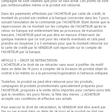
campagne ne sont valables que pour un seul achat. Ces points ne sont
pas remboursables même si le produit est retourné.
Dans les paiements effectués par l'ACHETEUR par carte de crédit, le
montant du produit est restitué à la banque concernée dans les 7 jours
suivant l'annulation de la commande par l'ACHETEUR. Étant donné que la
répercussion de ce montant sur les comptes de l'ACHETEUR après le
retour en banque est entièrement liée au processus de transaction
bancaire, l'ACHETEUR peut ne pas être en mesure d'intervenir de
quelque manière que ce soit pour les retards éventuels et cela peut
prendre en moyenne 2 à 3 semaines pour que le montant retourné sur
la carte de crédit par le VENDEUR soit répercuté sur le compte de
l'ACHETEUR par la banque.
ARTICLE 5 – DROIT DE RETRACTATION
L'ACHETEUR a le droit de se rétracter sans avoir à justifier de motif
dans un délai de 14 jours à compter de la livraison du produit objet du
contrat à lui-même ou à la personne/organisation à l'adresse indiquée.
Toutefois, le produit ne peut être retourné pour les produits,
campagnes et produits promotionnels spécialement préparés pour
l'ACHETEUR, proposés à la vente et/ou importés pour certains jours tels
que le réveillon, les jours fériés, la fête des mères ; L'ACHETEUR
accepte ces conditions et effectue ses achats.
Pour exercer le droit de rétractation, le VENDEUR doit être averti par
fax ou par e-mail dans un délai de 14 jours et le produit ne doit pas