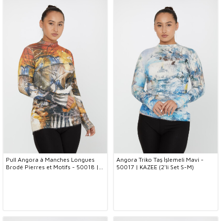
Pull Angora à Manches Longues
Angora Triko Taş İşlemeli Mavi -
Brodé Pierres et Motifs - 50018 |
50017 | KAZEE (2'li Set S-M)
KAZEE (Lot de 2 S-M)