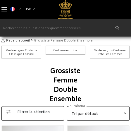
FR − USD
Page d'accueil
Grossiste Femme Double Ensemble
Vente en gros Costume
Costume en tricot
Vente en gros Costume
Classique Femme
D'été Des Femmes
Grossiste
Femme
Double
Ensemble
Sıralama
Filtrer la sélection