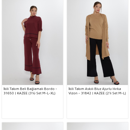
İkili Takım Beli Bağlamalı Bordo -
İkili Takım Askılı Bluz Ajurlu Hırka
31650 | KAZEE (3'lü Set M-L-XL)
Vizon - 31842 | KAZEE (2'li Set M-L)