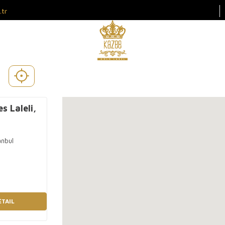
.tr
 Laleli,
tanbul
ÉTAIL