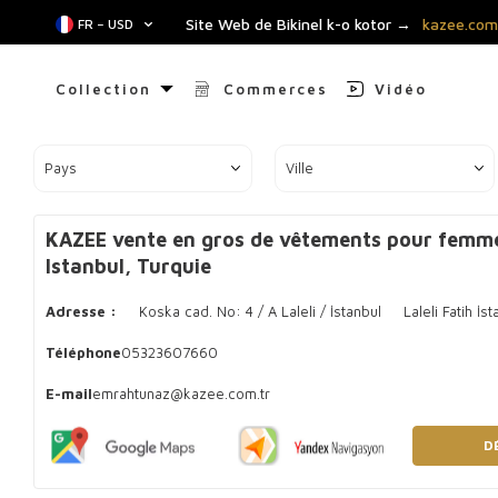
Site Web de Bikinel k-o kotor →
kazee.com
FR − USD
Collection
Commerces
Vidéo
Pays
Ville
KAZEE vente en gros de vêtements pour femmes
Istanbul, Turquie
Adresse :
Koska cad. No: 4 / A Laleli / İstanbul
Laleli Fatih İs
Téléphone
05323607660
E-mail
emrahtunaz@kazee.com.tr
D