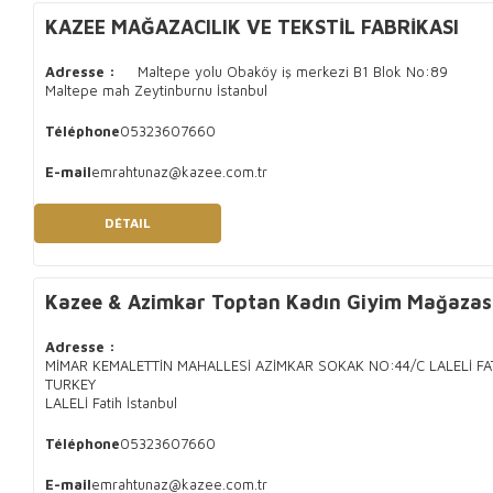
KAZEE MAĞAZACILIK VE TEKSTİL FABRİKASI
Adresse :
Maltepe yolu Obaköy iş merkezi B1 Blok No:89
Maltepe mah Zeytinburnu İstanbul
Téléphone
05323607660
E-mail
emrahtunaz@kazee.com.tr
DÉTAIL
Kazee & Azimkar Toptan Kadın Giyim Mağazas
Adresse :
MİMAR KEMALETTİN MAHALLESİ AZİMKAR SOKAK NO:44/C LALELİ FA
TURKEY
LALELİ Fatih İstanbul
Téléphone
05323607660
E-mail
emrahtunaz@kazee.com.tr