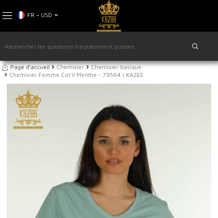
FR − USD
Page d'accueil
Chemisier
Chemisier basique
Chemisier Femme Col V Menthe - 79564 | KAZEE