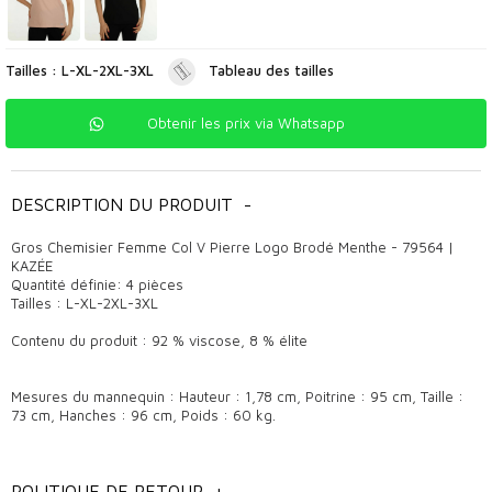
Tailles : L-XL-2XL-3XL
Tableau des tailles
Obtenir les prix via Whatsapp
DESCRIPTION DU PRODUIT
-
Gros Chemisier Femme Col V Pierre Logo Brodé Menthe - 79564 |
KAZÉE
Quantité définie: 4 pièces
Tailles : L-XL-2XL-3XL
Contenu du produit : 92 % viscose, 8 % élite
Mesures du mannequin : Hauteur : 1,78 cm, Poitrine : 95 cm, Taille :
73 cm, Hanches : 96 cm, Poids : 60 kg.
informations générales
POLITIQUE DE RETOUR
+