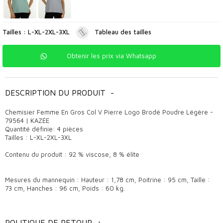
Tailles : L-XL-2XL-3XL
Tableau des tailles
Obtenir les prix via Whatsapp
DESCRIPTION DU PRODUIT
-
Chemisier Femme En Gros Col V Pierre Logo Brodé Poudre Légère -
79564 | KAZÉE
Quantité définie: 4 pièces
Tailles : L-XL-2XL-3XL
Contenu du produit : 92 % viscose, 8 % élite
Mesures du mannequin : Hauteur : 1,78 cm, Poitrine : 95 cm, Taille :
73 cm, Hanches : 96 cm, Poids : 60 kg.
informations générales
POLITIQUE DE RETOUR
+