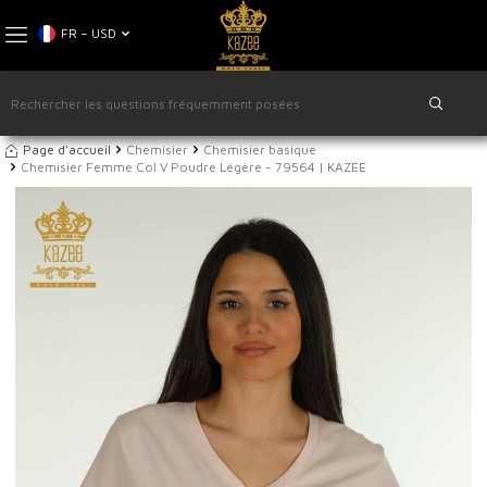
FR − USD
Page d'accueil
Chemisier
Chemisier basique
Chemisier Femme Col V Poudre Légère - 79564 | KAZEE