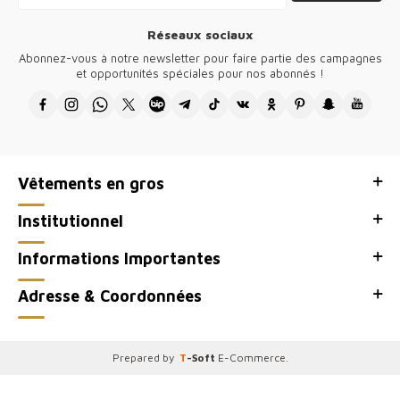
magasins.
La modeestsynonymed'élégance et de qualité, nonseulement en
Réseaux sociaux
France, maisaussi dans desvillescomme Paris, Lyon, Marseille,
ainsique dans despaysfrancophonesd'Afriquetelsque le Maroc, la
Abonnez-vous à notre newsletter pour faire partie des campagnes
Côted'Ivoire et le Sénégal.
et opportunités spéciales pour nos abonnés !
Nosboutiquesproposentdesvêtementsféminins en gros,
soigneusementsélectionnés, à desprixcompétitifs.
Adaptéesauxdernièrestendances, noscollectionssonttrèsappréciées
par unelargeclientèlefrancophone. Pouruneexpériencefiable et
unesatisfactiongarantie, choisissez-nous.
Vêtements en gros
●Merci d'avoir visité Kazee Official, le site de vente en gros de notre
magasin de vêtements pour femmes en gros Kazee.
Institutionnel
Informations Importantes
Adresse & Coordonnées
Prepared by
T
-Soft
E-Commerce
.