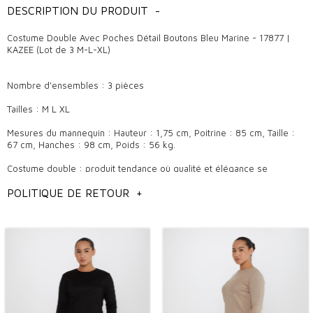
DESCRIPTION DU PRODUIT
-
Costume Double Avec Poches Détail Boutons Bleu Marine - 17877 |
KAZEE (Lot de 3 M-L-XL)
Nombre d'ensembles : 3 pièces
Tailles : M L XL
Mesures du mannequin : Hauteur : 1,75 cm, Poitrine : 85 cm, Taille :
67 cm, Hanches : 98 cm, Poids : 56 kg.
Costume double : produit tendance où qualité et élégance se
rencontrent
POLITIQUE DE RETOUR
+
Les costumes doubles sont devenus l’une des options préférées de
ceux qui suivent de près la mode et des propriétaires de boutiques.
Ces costumes, qui font partie des pièces tendance et élégantes
d'aujourd'hui, offrent un look stylé aussi bien au quotidien que pour
les occasions spéciales. Attirant l'attention des acheteurs des
boutiques de gros, les ensembles doubles font la différence avec
leurs designs qui s'adaptent à chaque saison. Avec leur fonctionnalité,
leur confort et leurs lignes modernes, les ensembles doubles font
partie des pièces incontournables du dressing des clients.