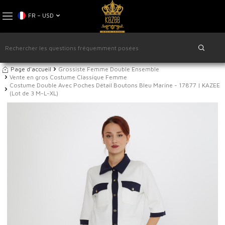
FR − USD
Page d'accueil
Grossiste Femme Double Ensemble
Vente en gros Costume Classique Femme
Costume Double Avec Poches Détail Boutons Bleu Marine - 17877 | KAZEE
(Lot de 3 M-L-XL)