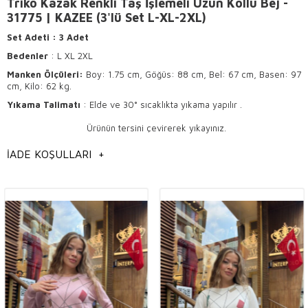
Triko Kazak Renkli Taş İşlemeli Uzun Kollu Bej -
31775 | KAZEE (3'lü Set L-XL-2XL)
Set Adeti
: 3
Adet
Bedenler
: L XL 2XL
Manken Ölçüleri:
Boy: 1.75 cm, Göğüs: 88 cm, Bel: 67 cm, Basen: 97
cm, Kilo: 62 kg.
Yıkama Talimatı
: Elde ve 30° sıcaklıkta yıkama yapılır .
Ürünün tersini çevirerek yıkayınız.
Hafif ısı ile ütülenir .
İADE KOŞULLARI
+
Kuru temizlemeye uygundur.
Kaliteli Trikolar: Şıklık ve Konforun Buluşma
Noktası
Trikolar, kadın giyiminde her zaman popülerliğini
koruyan,
hoş
ve
şık
tasarımlarıyla dikkat çeken ürünlerdir. Kaliteli
trikolar,
elegant
detayları ve
trend
modelleriyle hem günlük
kullanımda hem de özel davetlerde fark yaratır.
Toptan
butik
sahiplerinin de gözdesi olan bu ürünler, modanın vazgeçilmez
parçaları arasında yer alır. Trikoların sunduğu şıklık ve konfor, kadınların
dört mevsim tercih edebileceği en moda ürünler arasındadır.