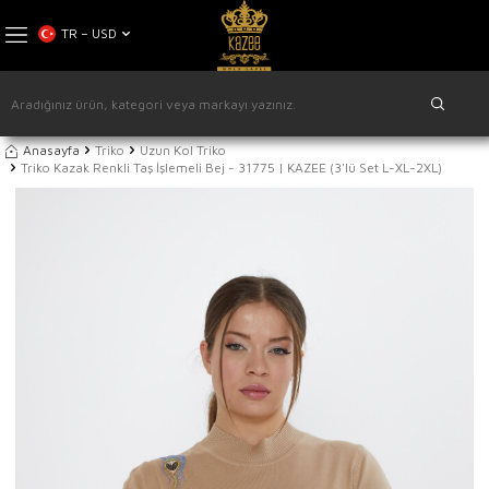
TR − USD
Anasayfa
Triko
Uzun Kol Triko
Triko Kazak Renkli Taş İşlemeli Bej - 31775 | KAZEE (3'lü Set L-XL-2XL)