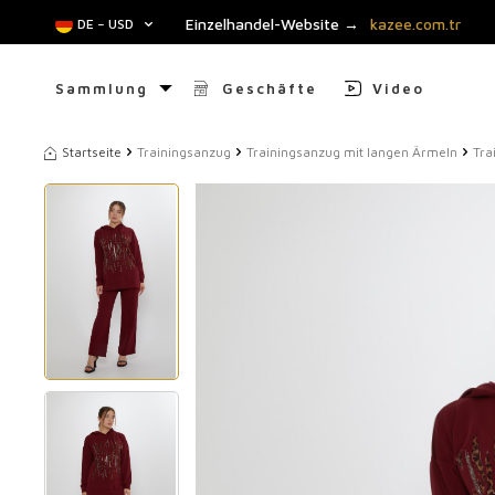
Einzelhandel-Website →
kazee.com.tr
DE − USD
Sammlung
Geschäfte
Video
Startseite
Trainingsanzug
Trainingsanzug mit langen Ärmeln
Tra