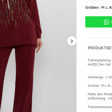
Größen: M L X
PRODUKTBE
Trainingsanzug-
KAZEE (3er-Set
Setmenge: 3 St
Größen: M L XL
Maße des Modell
Hüftumfang: 113
Trainingsanzüge
Wo werden Trai