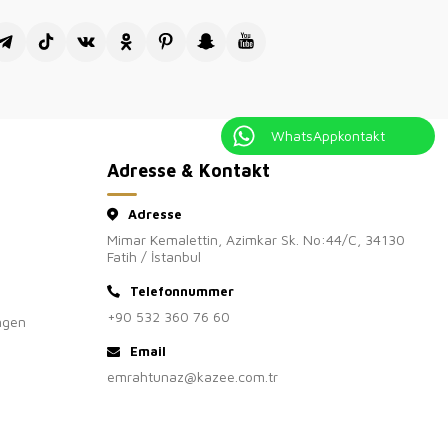
ür Ihren Besuch in unserem Großhandelsgeschäft für
, der offiziellen Großhandelsverkaufsseite Kazee.
WhatsAppkontakt
Adresse & Kontakt
Adresse
Mimar Kemalettin, Azimkar Sk. No:44/C, 34130
Fatih / İstanbul
Telefonnummer
+90 532 360 76 60
ngen
Email
emrahtunaz@kazee.com.tr