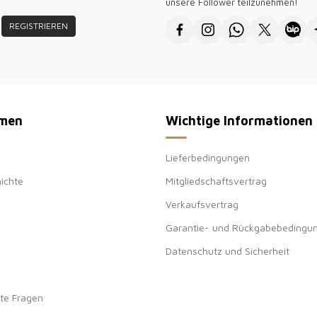
Zufriedenheit.
unsere Follower teilzunehmen!
REGISTRIEREN
● Vielen Dank f
Damenbekleidung
men
Wichtige Informationen
Lieferbedingungen
ichte
Mitgliedschaftsvertrag
Verkaufsvertrag
Garantie- und Rückgabebedingu
Datenschutz und Sicherheit
lte Fragen