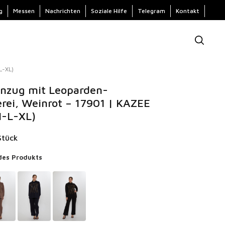
g
Messen
Nachrichten
Soziale Hilfe
Telegram
Kontakt
L-XL)
anzug mit Leoparden-
erei, Weinrot – 17901 | KAZEE
M-L-XL)
Stück
des Produkts