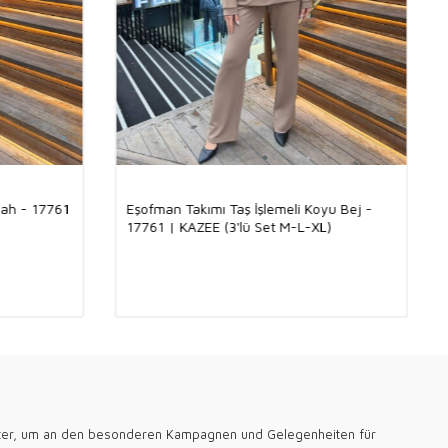
en beliebt, während ihre trendigen Schnitte jedem Stil gefallen.
d sind Trainingsanzüge die perfekte Wahl für alle, die Wert auf
alität legen.
ualitäts-Special für Ihre Boutiquen und den Großhandel
n wir sowohl Boutiquebesitzern als auch Großhandelskäufern mit
tigen, in der Türkei hergestellten Damenbekleidungskollektionen
gen. Unsere stilvollen, modernen und zeitlosen Designs,
er Haltbarkeit und hochwertigen Verarbeitung türkischer Textilien,
den ein einzigartiges Erlebnis.
hre Sammlung bei Ihrem Großhandelseinkauf mit hochwertigen und
yah - 17761
Eşofman Takımı Taş İşlemeli Koyu Bej -
kten aus der Türkei. Wenn Sie auf der Suche nach besonderen
17761 | KAZEE (3'lü Set M-L-XL)
 Boutiquen sind, entdecken Sie unsere Kollektionen, die mit ihren
inien und eleganten Details den Unterschied machen!
der Türkei steigert den Wert Ihrer Boutiquen und Ihres
atzes mit Kazee!
TürkischeProduktion #TürkischeQualität #TürkischeKleidung
#TürkischeTextilien
eht für Qualität und Stil. In unseren Boutiquen in Berlin, München
eten wir sorgfältig ausgewählte Damenbekleidung zu
gen Großhandelspreisen an. Unsere Kollektionen sind auf die
 abgestimmt und erfreuen sich großer Beliebtheit bei deutschen
en Sie uns für eine zuverlässige Erfahrung und höchste
ter, um an den besonderen Kampagnen und Gelegenheiten für