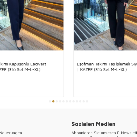
bei Modebewusst
Aus diesem Grun
Stil und Funktion
Das türkische Q
Als Kazee biete
unseren hochwer
besondere Lösun
kombiniert mit d
bieten Ihren Kun
Erweitern Sie I
kımı Kapüşonlu Lacivert -
Eşofman Takımı Taş İşlemeli Si
trendigen Produ
ZEE (3'lü Set M-L-XL)
| KAZEE (3'lü Set M-L-XL)
Designs für Ihre
einzigartigen L
Die Textilmacht 
Großhandelsums
#MadeInTurkey #
#TürkischeMode 
Deutsche Mode st
und Hamburg bi
wettbewerbsfähi
Sozialen Medien
neuesten Trends
Kundinnen. Wähl
 Neuerungen
Abonnieren Sie unseren E-Newslet