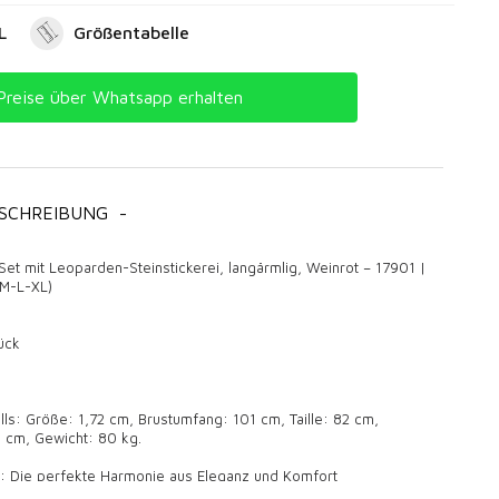
L
Größentabelle
Preise über Whatsapp erhalten
SCHREIBUNG
-
Set mit Leoparden-Steinstickerei, langärmlig, Weinrot – 17901 |
 M-L-XL)
ück
s: Größe: 1,72 cm, Brustumfang: 101 cm, Taille: 82 cm,
 cm, Gewicht: 80 kg.
: Die perfekte Harmonie aus Eleganz und Komfort
ningsanzüge verwendet?