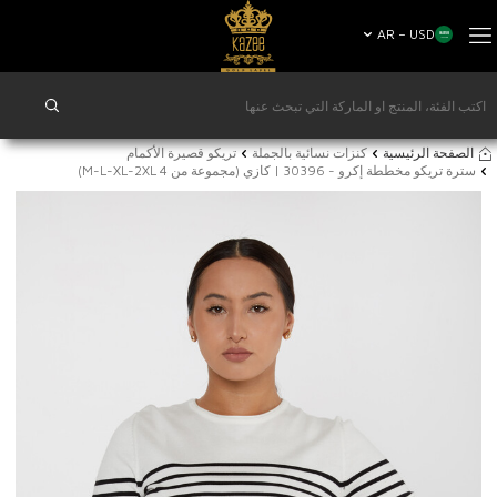
AR − USD
الصفحة الرئيسية
كنزات نسائية بالجملة
تريكو قصيرة الأكمام
سترة تريكو مخططة إكرو - 30396 | كازي (مجموعة من 4 M-L-XL-2XL)