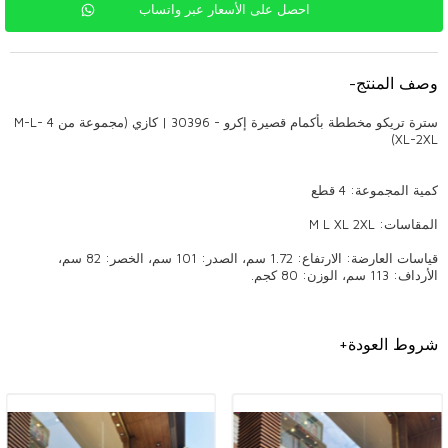
احصل على الأسعار عبر واتساب
وصف المنتج
-
سترة تريكو مخططة بأكمام قصيرة إكرو - 30396 | كازي (مجموعة من 4 M-L-
XL-2XL)
كمية المجموعة: 4 قطع
المقاسات: M L XL 2XL
قياسات العارضة: الارتفاع: 1.72 سم، الصدر: 101 سم، الخصر: 82 سم،
الأرداف: 113 سم، الوزن: 80 كجم.
ملابس تريكو عالية الجودة: نقطة التقاء الأناقة والراحة
شروط العودة
+
التريكو هو منتج يظل دائمًا مشهورًا في الملابس النسائية ويجذب الانتباه
بتصميماته الممتعة والأنيقة. تُحدث الملابس المحبوكة عالية الجودة فرقًا في
الاستخدام اليومي والمناسبات الخاصة بتفاصيلها الأنيقة وموديلاتها العصرية. تعد
هذه المنتجات، التي تعد أيضًا المفضلة لدى أصحاب متاجر البيع بالجملة، من بين
قطع الموضة التي لا غنى عنها. تعد الأناقة والراحة التي توفرها الملابس
المحبوكة من أكثر المنتجات العصرية التي يمكن للمرأة اختيارها في جميع