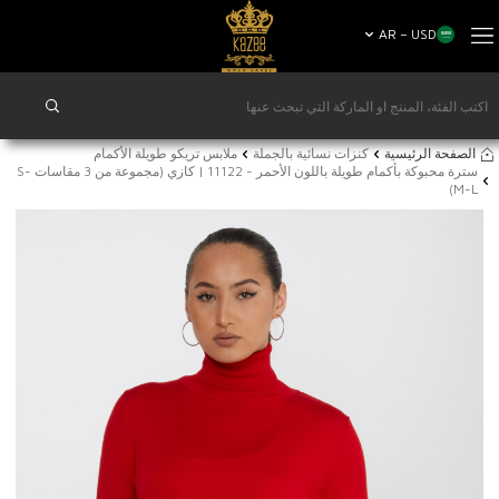
AR − USD
الصفحة الرئيسية
كنزات نسائية بالجملة
ملابس تريكو طويلة الأكمام
سترة محبوكة بأكمام طويلة باللون الأحمر - 11122 | كازي (مجموعة من 3 مقاسات S-
M-L)