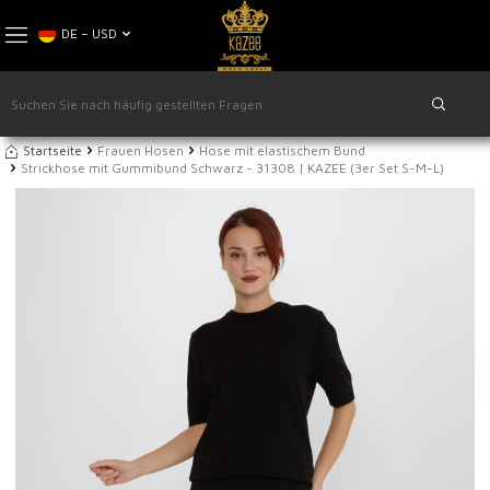
DE − USD
Startseite
Frauen Hosen
Hose mit elastischem Bund
Strickhose mit Gummibund Schwarz - 31308 | KAZEE (3er Set S-M-L)