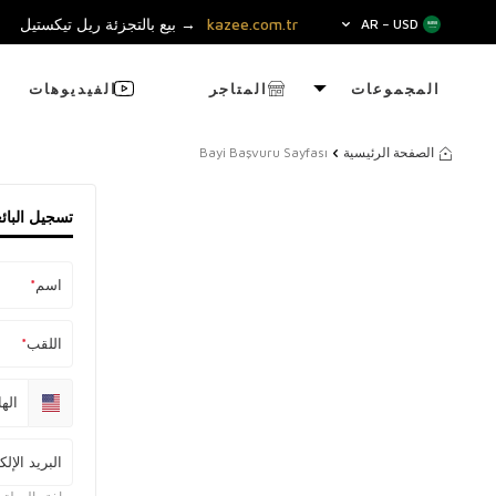
kazee.com.tr
→ بيع بالتجزئة ريل تيكستيل
AR − USD
المجموعات
المتاجر
الفيديوهات
الصفحة الرئيسية
Bayi Başvuru Sayfası
تسجيل البائ
اسم
*
اللقب
*
اله
البريد الإل