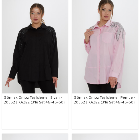
Gömlek Omuz Taş İşlemeli Siyah -
Gömlek Omuz Taş İşlemeli Pembe -
20552 | KAZEE (3'lü Set 46-48-50)
20552 | KAZEE (3'lü Set 46-48-50)