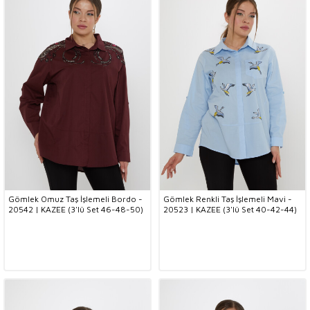
Gömlek Omuz Taş İşlemeli Bordo -
Gömlek Renkli Taş İşlemeli Mavi -
20542 | KAZEE (3'lü Set 46-48-50)
20523 | KAZEE (3'lü Set 40-42-44)