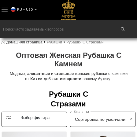
RU − USD
Домашняя страница
Рубашки
Рубашки С Стразами
Оптовая Женская Рубашка С
Камнем
Модные,
элегантные
и
стильные
женские рубашки с камнями
от
Kazee
добавят
изящности
вашему бутику!
Рубашки С
Стразами
Sıralama
Выбор фильтра