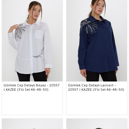
Gömlek Cep Detaylı Beyaz - 20557
Gömlek Cep Detaylı Lacivert -
| KAZEE (3'lü Set 46-48-50)
20557 | KAZEE (3'lü Set 46-48-50)