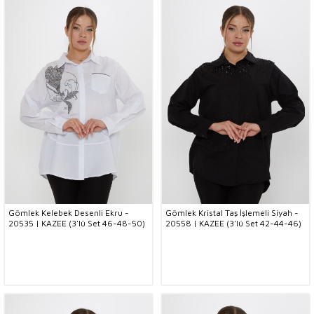
Gömlek Kelebek Desenli Ekru -
Gömlek Kristal Taş İşlemeli Siyah -
20535 | KAZEE (3'lü Set 46-48-50)
20558 | KAZEE (3'lü Set 42-44-46)