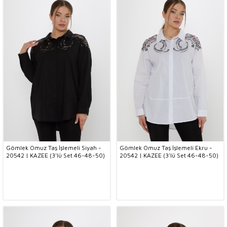
Gömlek Omuz Taş İşlemeli Siyah -
Gömlek Omuz Taş İşlemeli Ekru -
20542 | KAZEE (3'lü Set 46-48-50)
20542 | KAZEE (3'lü Set 46-48-50)