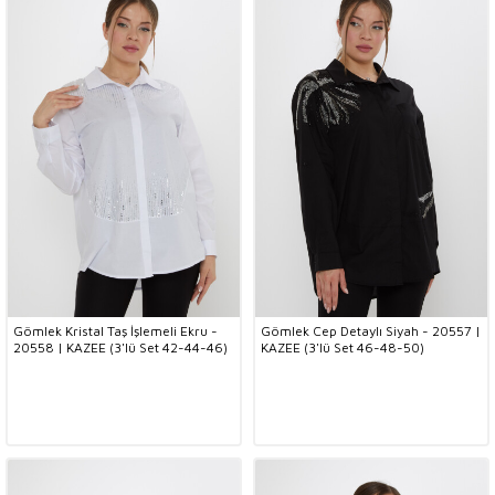
Gömlek Kristal Taş İşlemeli Ekru -
Gömlek Cep Detaylı Siyah - 20557 |
20558 | KAZEE (3'lü Set 42-44-46)
KAZEE (3'lü Set 46-48-50)