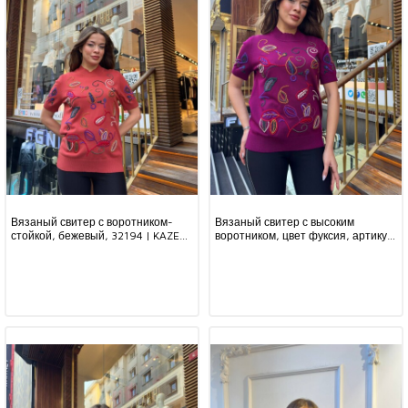
Вязаный свитер с воротником-
Вязаный свитер с высоким
стойкой, бежевый, 32194 | KAZEE
воротником, цвет фуксия, артикул
(комплект из 3 штук, размеры L-
32194 | KAZEE (комплект из 3
XL-2XL)
предметов, размеры L-XL-2XL)