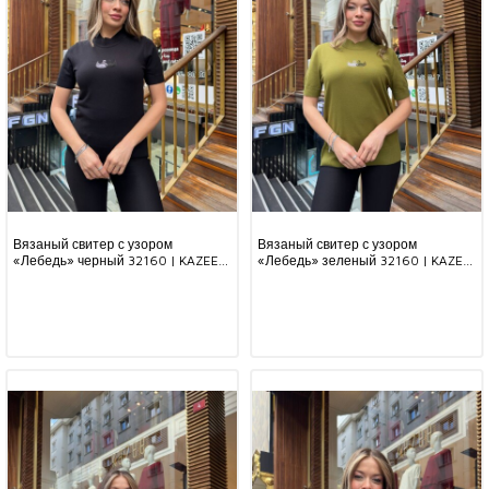
Вязаный свитер с узором
Вязаный свитер с узором
«Лебедь» черный 32160 | KAZEE
«Лебедь» зеленый 32160 | KAZEE
(комплект из 3 предметов,
(комплект из 3 предметов,
размеры S-M-L)
размеры S-M-L)