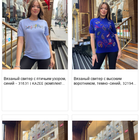
Вязаный свитер с птичьим узором,
Вязаный свитер с высоким
синий - 31831 | KAZEE (комплект
воротником, темно-синий, 32194 |
из 3 предметов S-M-L)
KAZEE (комплект из 3 предметов,
размеры L-XL-2XL)