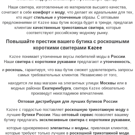
Наши свитера, изготовленные из материалов высшего качества,
сочетают в себе
комфорт
и
моду
, что делает их идеальными для тех,
кто ищет
стильные
и
утонченные
образы. С оптовыми
предложениями от Kazee ваш бутик всегда будет в тренде, предлагая
клиентам
качественные трикотажные свитера
, которые
соответствуют российскому модному рынку.
Повышайте престиж вашего бутика с роскошными
короткими свитерами Kazee
Kazee понимает утонченные вкусы любителей моды в
России
.
Наши
свитера с короткими рукавами
предлагают и
утонченность
,
и
роскошь
, гарантируя, что ваш бутик сможет удовлетворить запросы
самых требовательных клиентов. Независимо от того,
находится ли ваш магазин на элегантных улицах
Москвы
или в
модных районах
Екатеринбурга
, свитера Kazee обязательно
произведут неизгладимое впечатление.
Оптовая дистрибуция для лучших бутиков России
Kazee с гордостью поставляет
роскошную трикотажную моду
в
лучшие
бутики России
. Наш
оптовый сервис
позволяет вашему
бутику предлагать
эксклюзивные свитера с короткими рукавами
,
которые одновременно
элегантны
и
модны
, привлекая клиентов,
которые требуют только лучшее в
роскошной трикотажной моде
.