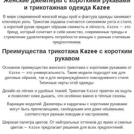
Женские джемперы с короткими рукавами
и трикотажная одежда Kazee
В мире современной женской моды крой и фактура одежды занимают
ключевую роль. Трикотаж издавна считается синонимом уюта и стиля,
а короткий рукав придает образам свежесть и лёгкость. Kazee — это
бренд, который сочетает в себе качество, современные тренды и
стремление удовлетворить потребности женщин с разным стилевым
предпочтением.
Преимущества трикотажа Kazee с коротким
рукавом
Основное преимущество женского трикотажа с короткими рукавами от
Kazee — это универсальность. Такие модели подходят как для
деловых образов, так и для непринуждённого повседневного стиля.
Типичные черты этой одежды:
Дизайн из лёгких и удобных тканей. Трикотаж Kazee приятен на ощупь
и позволяет коже дышать, что особенно важно в тёплые сезоны.
Вариации моделей. Джемперы и кардиганы с короткими рукавами
могут быть прилегающими, свободными или даже объёмными,
соответствуя разным поводам и настроениям.
Широкая палитра цветов. От нейтральных оттенков до ярких и смелых
цветов — Kazee предлагает решения для всех предпочтений.