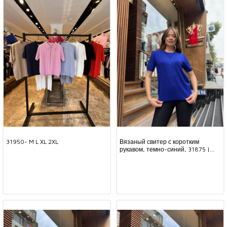
31950- M L XL 2XL
Вязаный свитер с коротким
рукавом, темно-синий, 31875 |
KAZEE (комплект из 3 предметов,
размеры L-XL-2XL)