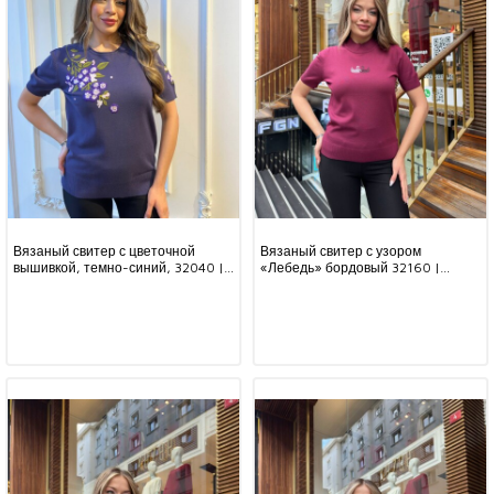
Вязаный свитер с цветочной
Вязаный свитер с узором
вышивкой, темно-синий, 32040 |
«Лебедь» бордовый 32160 |
KAZEE (комплект из 3 предметов,
KAZEE (комплект из 3 предметов,
размеры M-L-XL)
размеры S-M-L)