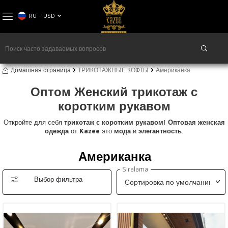
RU − USD
Домашняя страница
ТРИКОТАЖНЫЕ КОФТЫ
Американка
Оптом Женский трикотаж с
коротким рукавом
Откройте для себя
трикотаж с коротким рукавом
!
Оптовая женская
одежда
от
Kazee
это
мода
и
элегантность
.
Американка
Sıralama
Выбор фильтра