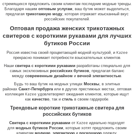
стремящихся предложить своим клиентам последние модные тренды.
Благодаря нашим
оптовым услугам
, ваш бутик может выделиться,
предлагая
трикотажную моду
, которая отражает изысканный вкус
российских покупателей.
Оптовая продажа женских трикотажных
свитеров с короткими рукавами для лучших
бутиков России
Россия известна своей процветающей модной культурой, и Kazee
прекрасно понимает потребности взыскательных клиентов.
Наши
свитера с короткими рукавами
разработаны специально для
самых эксклюзивных
российских бутиков
, предлагая баланс
между
современным дизайном
и
вечной элегантностью
.
Будь то ваш бутик на модных улицах
Москвы
, в элитных
районах
Санкт-Петербурга
или в других престижных местах, оптовая
коллекция Kazee удовлетворяет ожидания клиентов, которые ищут
как
качество
, так и
стиль
в своем гардеробе.
Трендовые короткие трикотажные свитера для
российских бутиков
Свитера с короткими рукавами
от Kazee идеально подходят
для
модных бутиков России
, которые хотят предложить своим
клиентам
модную
,
элегантную
и
роскошную
одежду.