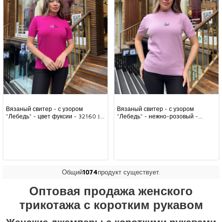
Вязаный свитер - с узором
Вязаный свитер - с узором
"Лебедь" - цвет фуксии - 32160 |
"Лебедь" - нежно-розовый -
KAZEE (комплект из 3 предметов,
32160 | KAZEE (комплект из 3
размеры S-M-L)
предметов S-M-L)
Общий
1074
продукт существует.
Оптовая продажа женского
трикотажа с коротким рукавом