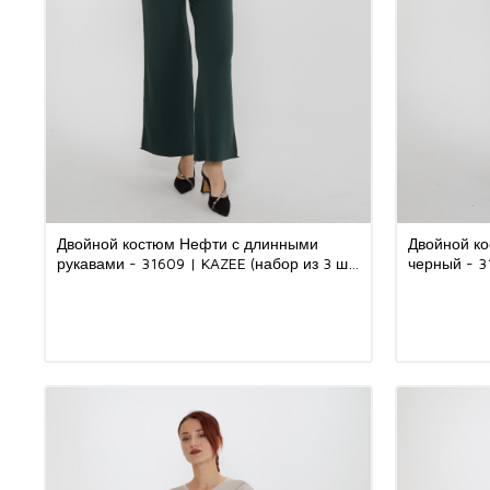
Двойной костюм Нефти с длинными
Двойной ко
рукавами - 31609 | KAZEE (набор из 3 шт.
черный - 3
S-M-L)
S-M-L)