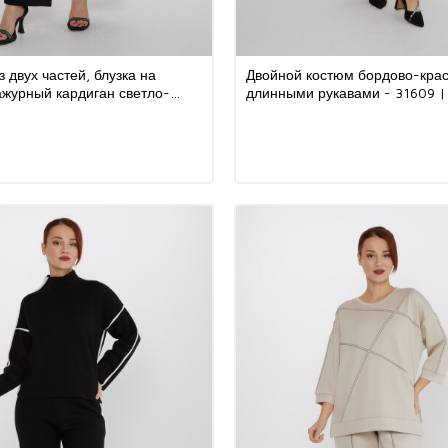
 двух частей, блузка на
Двойной костюм бордово-кра
ажурный кардиган светло-
длинными рукавами - 31609 |
вета - 31842 | KAZEE (Набор
(набор из 3 шт. S-M-L)
L)