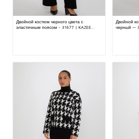
Двойной костюм черного цвета с
Двойной ко
эластичным поясом - 31677 | KAZEE
черный — 3
(набор из 3 шт. S-M-L)
M-L-XL-2XL