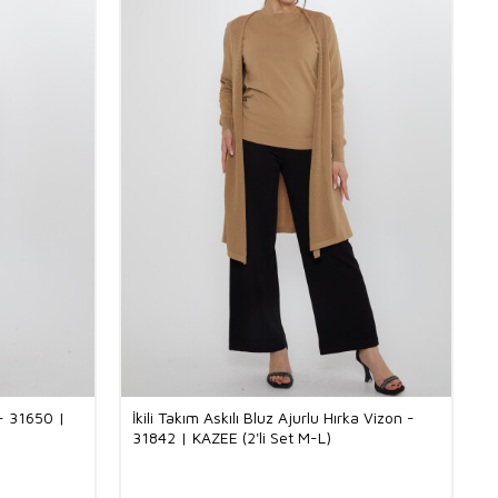
 - 31650 |
İkili Takım Askılı Bluz Ajurlu Hırka Vizon -
31842 | KAZEE (2'li Set M-L)