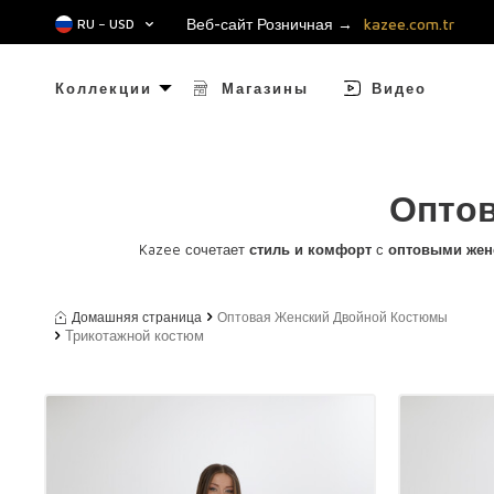
Веб-сайт Розничная →
kazee.com.tr
RU − USD
Коллекции
Магазины
Видео
Оптов
Kazee сочетает
стиль и комфорт
с
оптовыми жен
Домашняя страница
Оптовая Женский Двойной Костюмы
Трикотажной костюм