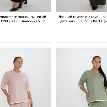
мплект с каменной вышивкой,
Двойной комплект с каменной
1298 | KAZEE (набор из 5 шт.
цвета хаки — 31298 | KAZEE (н
-3XL)
шт. M-L-XL-2XL-3XL)