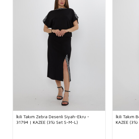
İkili Takım Zebra Desenli Siyah-Ekru -
İkili Takım 
31794 | KAZEE (3'lü Set S-M-L)
KAZEE (3'lü