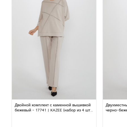
Двойной комплект с каменной вышивкой
Двухместны
бежевый - 17741 | KAZEE (набор из 4 шт.
черно-беже
S-M-L-XL)
из 3 шт. M-