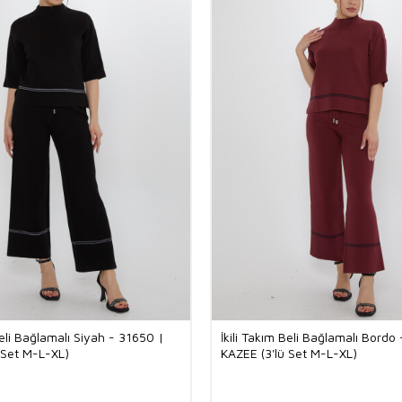
Beli Bağlamalı Siyah - 31650 |
İkili Takım Beli Bağlamalı Bordo
 Set M-L-XL)
KAZEE (3'lü Set M-L-XL)