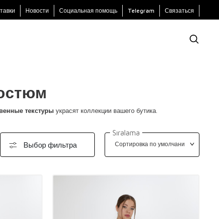
тавки
Новости
Социальная помощь
Telegram
Связаться
Костюм
венные текстуры
украсят коллекции вашего бутика.
Sıralama
Выбор фильтра