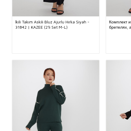
İkili Takım Askılı Bluz Ajurlu Hırka Siyah -
Комплект из
31842 | KAZEE (2'li Set M-L)
бретелях, 
бежевого ц
из 2 шт. M-