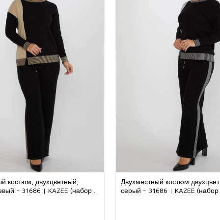
й костюм, двухцветный,
Двухместный костюм двухцве
вый - 31686 | KAZEE (набор
серый - 31686 | KAZEE (набор 
L-XL)
L-XL)