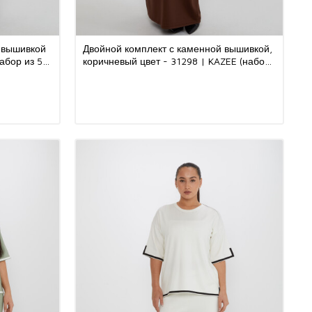
 вышивкой
Двойной комплект с каменной вышивкой,
абор из 5
коричневый цвет - 31298 | KAZEE (набор
из 5 шт. M-L-XL-2XL-3XL)