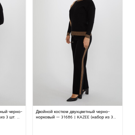
тный черно-
Двойной костюм двухцветный черно-
из 3 шт. M-
норковый — 31686 | KAZEE (набор из 3
шт. M-L-XL)