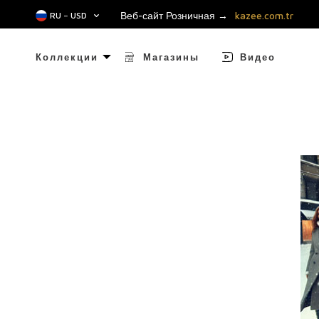
Веб-сайт Розничная →
kazee.com.tr
RU − USD
Коллекции
Магазины
Видео