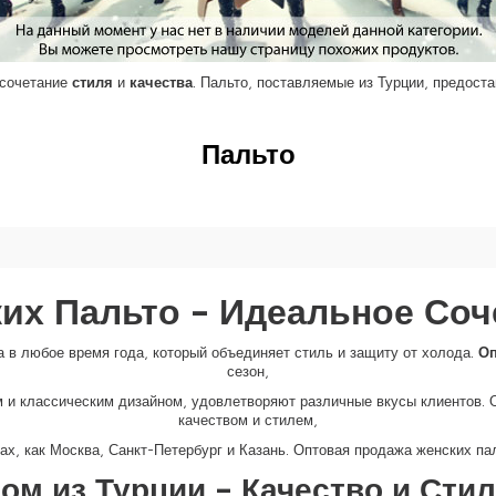
сочетание
стиля
и
качества
. Пальто, поставляемые из Турции, предос
Пальто
х Пальто – Идеальное Соч
 в любое время года, который объединяет стиль и защиту от холода.
Оп
сезон,
ым и классическим дизайном, удовлетворяют различные вкусы клиентов.
качеством и стилем,
ах, как Москва, Санкт-Петербург и Казань.
Оптовая
продажа
женских
пал
ом из Турции – Качество и Сти