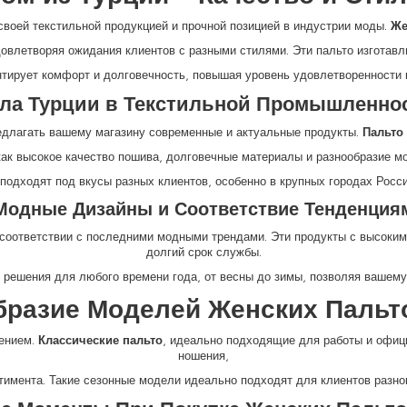
своей текстильной продукцией и прочной позицией в индустрии моды.
Же
довлетворяя ожидания клиентов с разными стилями. Эти пальто изготав
нтирует комфорт и долговечность, повышая уровень удовлетворенности 
ла Турции в Текстильной Промышленно
едлагать вашему магазину современные и актуальные продукты.
Пальто
как высокое качество пошива, долговечные материалы и разнообразие м
 подходят под вкусы разных клиентов, особенно в крупных городах Росси
Модные Дизайны и Соответствие Тенденция
в соответствии с последними модными трендами. Эти продукты с высоки
долгий срок службы.
решения для любого времени года, от весны до зимы, позволяя вашему 
бразие Моделей Женских Пальт
чением.
Классические пальто
, идеально подходящие для работы и офиц
ношения,
тимента. Такие сезонные модели идеально подходят для клиентов разног