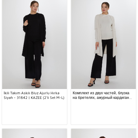
İkili Takım Askılı Bluz Ajurlu Hırka
Комплект из двух частей, блузка
Siyah - 31842 | KAZEE (2'li Set M-L)
на бретелях, ажурный кардиган
светло-бежевого цвета - 31842 |
KAZEE (Набор из 2 шт. M-L)