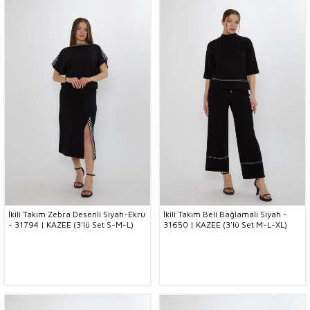
İkili Takım Zebra Desenli Siyah-Ekru
İkili Takım Beli Bağlamalı Siyah -
- 31794 | KAZEE (3'lü Set S-M-L)
31650 | KAZEE (3'lü Set M-L-XL)