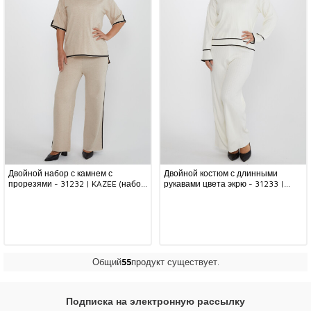
Двойной набор с камнем с
Двойной костюм с длинными
прорезями - 31232 | KAZEE (набор
рукавами цвета экрю - 31233 |
из 2 шт. M-L)
KAZEE (набор из 2 шт. M-L)
Общий
55
продукт существует.
Подписка на электронную рассылку