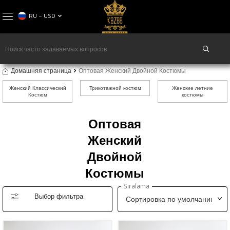
RU − USD
Домашняя страница
Оптовая Женский Двойной Костюмы
Женский Классический
Трикотажной костюм
Женские летние
Костюм
костюмы
Оптовая
Женский
Двойной
Костюмы
Sıralama
Выбор фильтра