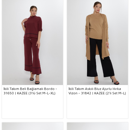
İkili Takım Beli Bağlamalı Bordo -
İkili Takım Askılı Bluz Ajurlu Hırka
31650 | KAZEE (3'lü Set M-L-XL)
Vizon - 31842 | KAZEE (2'li Set M-L)