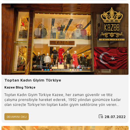
Toptan Kadın Giyim Türkiye
Kazee Blog Türkçe
Toptan Kadın Giyim Türkiye Kazee, her zaman güvenilir ve titiz
çalışma prensibiyle hareket ederek, 1992 yılından günümüze kadar
olan süreçte Türkiye’nin toptan kadın giyim sektörüne yön veren
markalardandır. Markamız kurulduğu ilk günden itibaren modanın
nabzını tutarak, mağazaların toptan giyim ihtiyaçlarını özenle karşılar.
28.07.2022
DEVAMINI OKU
Bu doğrultuda ise alanında uzman olan çalışma ekipleri ile tasarım,
kesim, dikim, planlama ve online satış gibi tüm süreçleri en uygun
şekilde yönetmeyi hedefler. Firmamız İstanbul merkezli olarak tüm