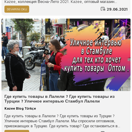
Kazee, коллекция Весна-Лето 2021. Kazee, оптовый магазин
женской одежды, обслуживает покупателей своего бутика в России
29.06.2021
DEVAMINI OKU
и по всему миру. Вы можете заказать онлайн в нашей компании,
которую выбирают многие бутики мира.
Где купить товары в Лалели ? Где купить товары из
Турции ? Уличное интервью Стамбул Лалели
Kazee Blog Türkçe
Где купить товары в Лалели ? Где купить товары из Турции ?
Уличное интервью Стамбул Лалели. Мы спросили оптовиков,
приезжающих в Турцию. Где купить товар? Где остановиться в
Стамбуле? Что поесть в Турции? Как торговля в Турции? Какие