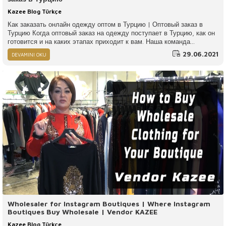
Kazee Blog Türkçe
Как заказать онлайн одежду оптом в Турцию | Оптовый заказ в
Турцию Когда оптовый заказ на одежду поступает в Турцию, как он
готовится и на каких этапах приходит к вам. Наша команда
подготовила видео, где вы можете увидеть все процессы для вас.
29.06.2021
DEVAMINI OKU
После того, как наши друзья завершат ваши оптовые онлайн-
заказы, они будут отправлены по всему миру с желаемой грузовой
компанией.
Wholesaler for Instagram Boutiques | Where Instagram
Boutiques Buy Wholesale | Vendor KAZEE
Kazee Blog Türkçe