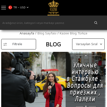
TR − USD
Anasayfa
Blog Sayfası
Kazee Blog Türkçe
BLOG
Filtrele