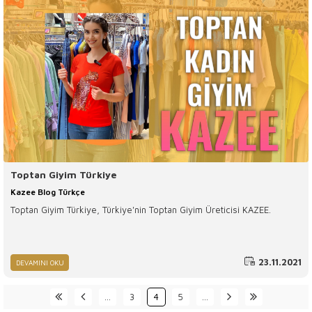
dünyaya toptan kadın giyim ihracatı yaparak hem yerli hem yabancı
müşterilerinin beklentilerine en uygun şekilde yanıt verir. %100 yerli
üretim ve kaliteli ürün anlayışı ile hareket eden firmamız tekstil
sektörünün yapı taşlarından biri olmayı başarır.
Toptan Giyim Türkiye
Kazee Blog Türkçe
Toptan Giyim Türkiye, Türkiye'nin Toptan Giyim Üreticisi KAZEE.
23.11.2021
DEVAMINI OKU
…
3
4
5
…