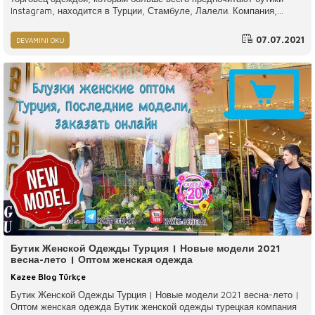
Instagram, находится в Турции, Стамбуле, Лалели. Компания,
которая обслуживает множество бутиков, оптовая торговля;
Трикотаж, брюки, чесаный хлопок, блузки, юбки, пальто, рубашки,
07.07.2021
DEVAMINI OKU
джинсы, платья, маски и многие другие товары для своих клиентов.
Бутик Женской Одежды Турция | Новые модели 2021
весна-лето | Оптом женская одежда
Kazee Blog Türkçe
Бутик Женской Одежды Турция | Новые модели 2021 весна-лето |
Оптом женская одежда Бутик женской одежды турецкая компания