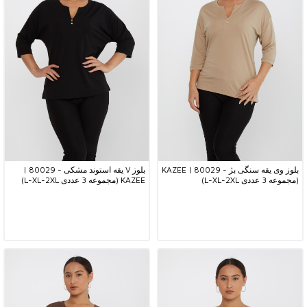
بلوز وی یقه سنگی بژ - 80029 | KAZEE
بلوز V یقه استوند مشکی - 80029 |
(مجموعه 3 عددی L-XL-2XL)
KAZEE (مجموعه 3 عددی L-XL-2XL)