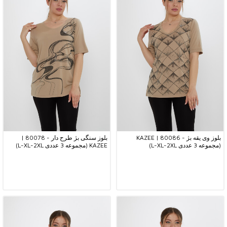
بلوز وی یقه بژ - 80086 | KAZEE
بلوز سنگی بژ طرح دار - 80078 |
(مجموعه 3 عددی L-XL-2XL)
KAZEE (مجموعه 3 عددی L-XL-2XL)