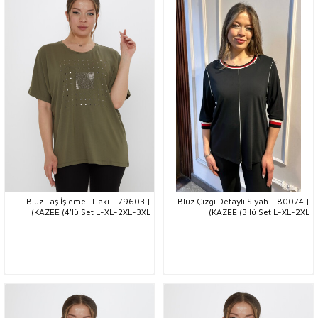
Bluz Taş İşlemeli Haki - 79603 |
Bluz Çizgi Detaylı Siyah - 80074 |
KAZEE (4'lü Set L-XL-2XL-3XL)
KAZEE (3'lü Set L-XL-2XL)