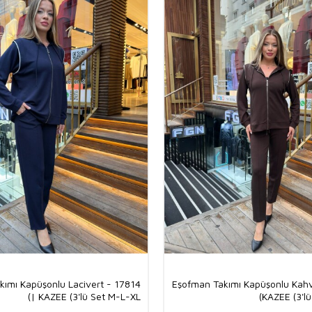
kımı Kapüşonlu Lacivert - 17814
Eşofman Takımı Kapüşonlu Kahv
| KAZEE (3'lü Set M-L-XL)
KAZEE (3'lü