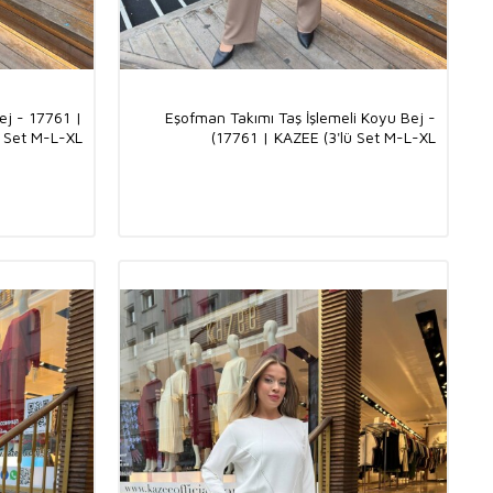
ej - 17761 |
Eşofman Takımı Taş İşlemeli Koyu Bej -
 Set M-L-XL)
17761 | KAZEE (3'lü Set M-L-XL)