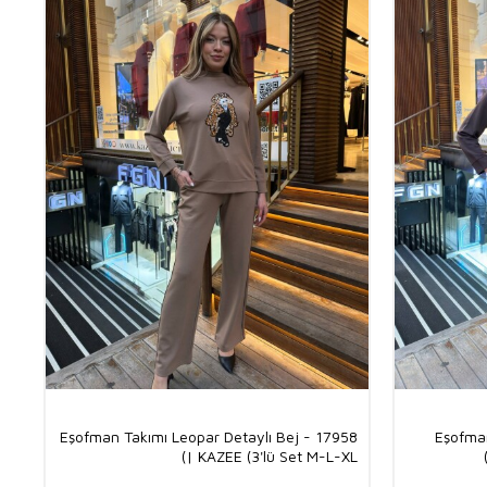
Eşofman Takımı Leopar Detaylı Bej - 17958
Eşofman
| KAZEE (3'lü Set M-L-XL)