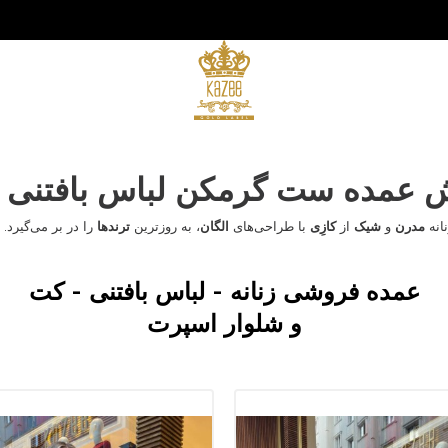
 عمده ست گرمکن لباس بافتنی زن
انه
مدرن
و
شیک
از
کازِی
با طراحی‌های
الگان
، به روزترین
ترندها
را در بر می‌گیرد.
عمده فروشی زنانه - لباس بافتنی - کت
و شلوار اسپرت