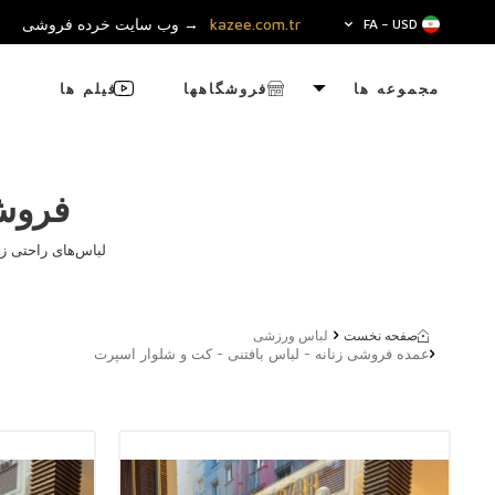
kazee.com.tr
→ وب سایت خرده فروشی
FA − USD
مجموعه ها
فروشگاهها
فیلم ها
فروش
لباس‌های راحتی زن
صفحه نخست
لباس ورزشی
عمده فروشی زنانه - لباس بافتنی - کت و شلوار اسپرت