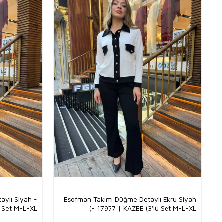
aylı Siyah -
Eşofman Takımı Düğme Detaylı Ekru Siyah
 Set M-L-XL)
- 17977 | KAZEE (3'lü Set M-L-XL)