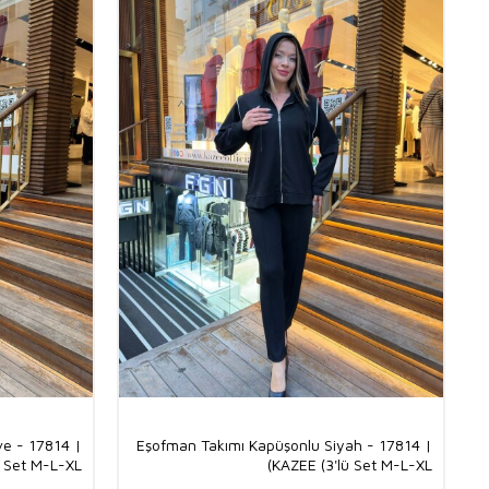
e - 17814 |
Eşofman Takımı Kapüşonlu Siyah - 17814 |
 Set M-L-XL)
KAZEE (3'lü Set M-L-XL)