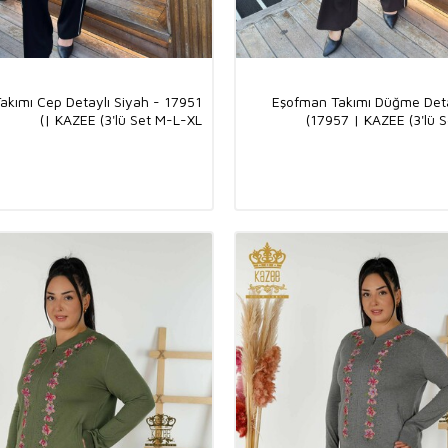
akımı Cep Detaylı Siyah - 17951
Eşofman Takımı Düğme Deta
| KAZEE (3'lü Set M-L-XL)
17957 | KAZEE (3'lü S