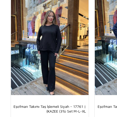
Eşofman Takımı Taş İşlemeli Siyah - 17761 |
Eşofman Ta
KAZEE (3'lü Set M-L-XL)