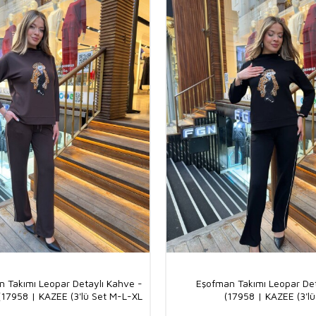
 Takımı Leopar Detaylı Kahve -
Eşofman Takımı Leopar Det
17958 | KAZEE (3'lü Set M-L-XL)
17958 | KAZEE (3'lü