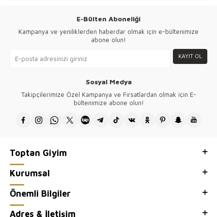
AB Ülkeleri, Birleşik Krallık, Rusya, Ukrayna ve ABD başta olmak
üzere dünyanın dört bir yanından alıcı firmalar ile ihracata yönelik
katılımcılarını bir araya getirecek.
E-Bülten Aboneliği
Kampanya ve yeniliklerden haberdar olmak için e-bültenimize
abone olun!
KAYIT OL
Sosyal Medya
Takipçilerimize Özel Kampanya ve Fırsatlardan olmak için E-
bültenimize abone olun!
Toptan Giyim
Kurumsal
Önemli Bilgiler
Adres & İletişim