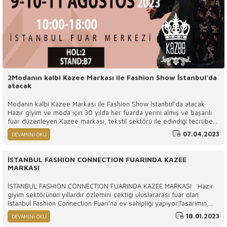
2Modanın kalbi Kazee Markası ile Fashion Show İstanbul’da
atacak
Modanın kalbi Kazee Markası ile Fashion Show İstanbul’da atacak
Hazır giyim ve moda için 30 yılda her fuarda yerini almış ve başarılı
fuar düzenleyen Kazee markası, tekstil sektörü ile edindiği tecrübe
ve birikimle tekstil ve hazır giyim sektörünün global ticaretine katkı
07.04.2023
DEVAMINI OKU
sağlamaya İstanbul Fuar Merkezi'nde tekrardan hizmet vermek için
hazırlanıyor.
İSTANBUL FASHION CONNECTION FUARINDA KAZEE
MARKASI
İSTANBUL FASHION CONNECTION FUARINDA KAZEE MARKASI Hazır
giyim sektörünün yıllardır özlemini çektiği uluslararası fuar olan
İstanbul Fashion Connection Fuarı'na ev sahipliği yapıyor.Tasarımın,
trendlerin ve markaların İstanbul'da tanıtılacağı, tüm dünyada ses
18.01.2023
DEVAMINI OKU
getirecek uluslararası bir etkinlik olan Istanbul Fashion Connection,