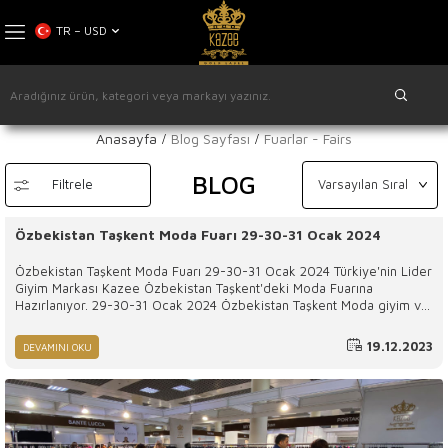
TR − USD
Anasayfa
Blog Sayfası
Fuarlar - Fairs
BLOG
Filtrele
Özbekistan Taşkent Moda Fuarı 29-30-31 Ocak 2024
Özbekistan Taşkent Moda Fuarı 29-30-31 Ocak 2024 Türkiye'nin Lider
Giyim Markası Kazee Özbekistan Taşkent'deki Moda Fuarına
Hazırlanıyor. 29-30-31 Ocak 2024 Özbekistan Taşkent Moda giyim ve
Tekstil fuarında buluşuyoruz. Dünyanın en önde gelen giyim firması
Kazee her sezon olduğu gibi bu sezonda yeni koleksiyonlarını
19.12.2023
DEVAMINI OKU
sergilemek ve tanıtmak için Özbekistan' a yolculuk yapacak.