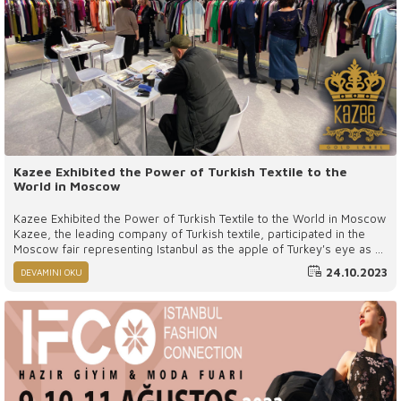
Kazee Exhibited the Power of Turkish Textile to the
World in Moscow
Kazee Exhibited the Power of Turkish Textile to the World in Moscow
Kazee, the leading company of Turkish textile, participated in the
Moscow fair representing Istanbul as the apple of Turkey's eye as a
textile production exporter. It has once again succeeded in
24.10.2023
DEVAMINI OKU
becoming the company that deserves to be the most popular at this
textile and raw material yarn fair held in Moscow between 17- 18 -
19 October 2023.