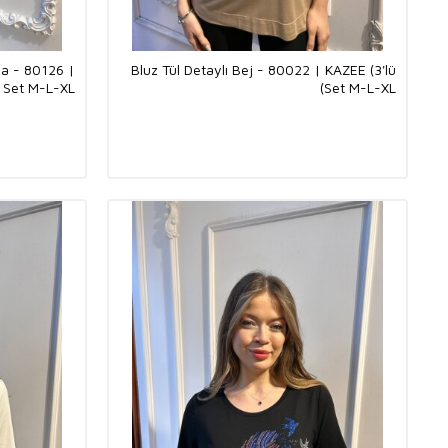
ya - 80126 |
Bluz Tül Detaylı Bej - 80022 | KAZEE (3'lü
 Set M-L-XL)
Set M-L-XL)