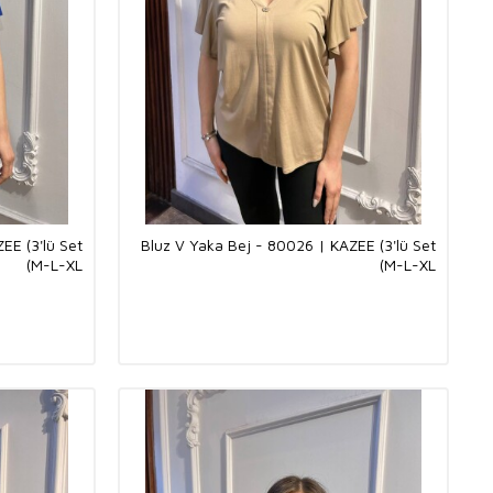
EE (3'lü Set
Bluz V Yaka Bej - 80026 | KAZEE (3'lü Set
M-L-XL)
M-L-XL)