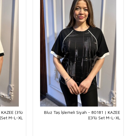
| KAZEE (3'lü
Bluz Taş İşlemeli Siyah - 80181 | KAZEE
Set M-L-XL)
(3'lü Set M-L-XL)