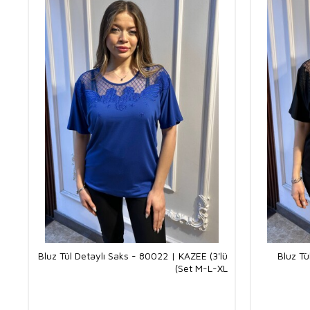
Bluz Tül Detaylı Saks - 80022 | KAZEE (3'lü
Bluz Tü
Set M-L-XL)