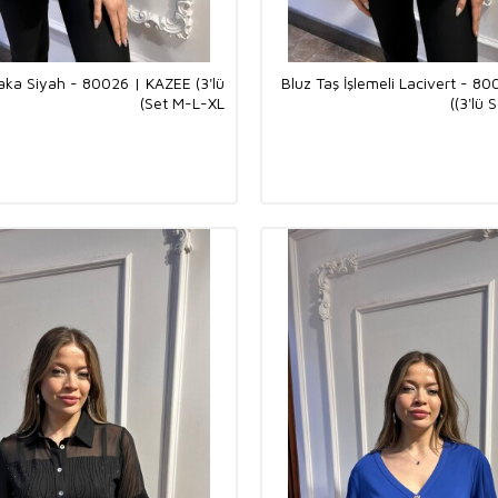
aka Siyah - 80026 | KAZEE (3'lü
Bluz Taş İşlemeli Lacivert - 8
Set M-L-XL)
(3'lü 