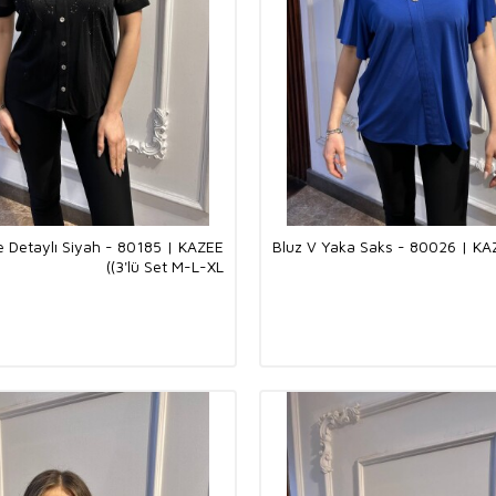
 Detaylı Siyah - 80185 | KAZEE
Bluz V Yaka Saks - 80026 | KAZ
(3'lü Set M-L-XL)