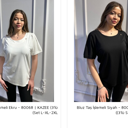
lemeli Ekru - 80068 | KAZEE (3'lü
Bluz Taş İşlemeli Siyah - 8
Set L-XL-2XL)
(3'lü 