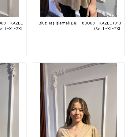
0068 | KAZEE
Bluz Taş İşlemeli Bej - 80068 | KAZEE (3'lü
Set L-XL-2XL)
Set L-XL-2XL)