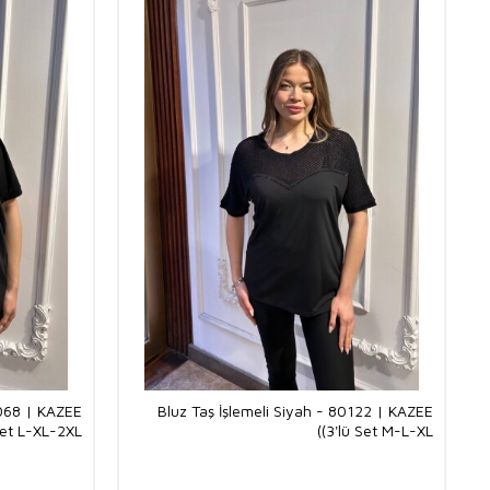
0068 | KAZEE
Bluz Taş İşlemeli Siyah - 80122 | KAZEE
Set L-XL-2XL)
(3'lü Set M-L-XL)