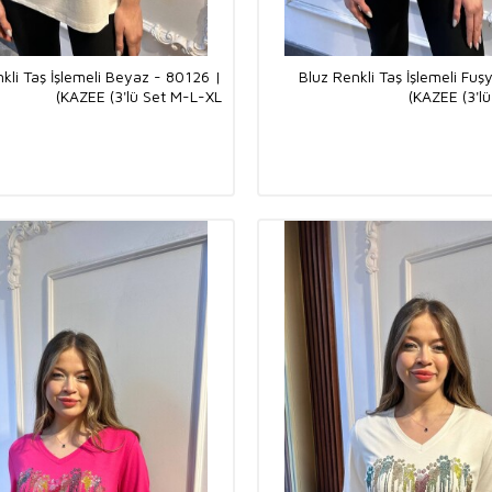
kli Taş İşlemeli Beyaz - 80126 |
Bluz Renkli Taş İşlemeli Fuş
KAZEE (3'lü Set M-L-XL)
KAZEE (3'lü