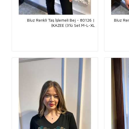
Bluz Renkli Taş İşlemeli Bej - 80126 |
Bluz Ren
KAZEE (3'lü Set M-L-XL)