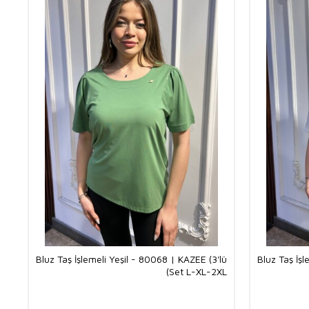
Bluz Taş İşlemeli Yeşil - 80068 | KAZEE (3'lü
Bluz Taş İş
Set L-XL-2XL)