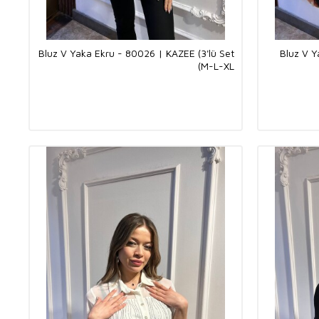
Bluz V Yaka Ekru - 80026 | KAZEE (3'lü Set
Bluz V Y
M-L-XL)