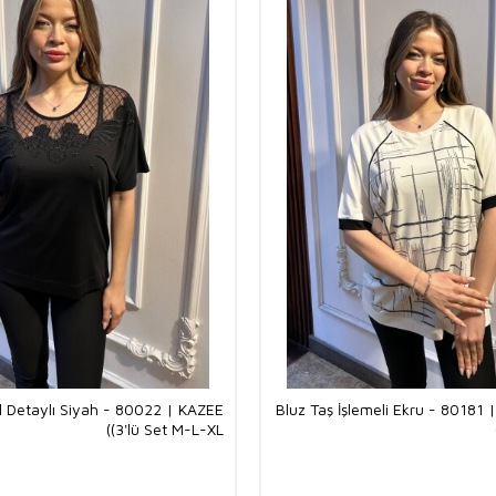
l Detaylı Siyah - 80022 | KAZEE
Bluz Taş İşlemeli Ekru - 80181 
(3'lü Set M-L-XL)