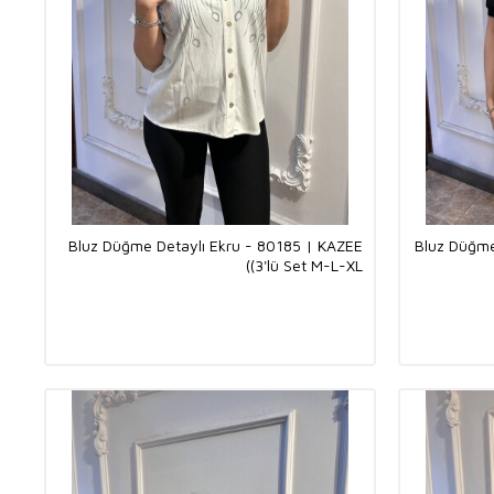
Bluz Düğme Detaylı Ekru - 80185 | KAZEE
Bluz Düğme
(3'lü Set M-L-XL)