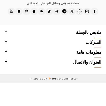
تصميماتنا تناسب جميع الفصول، حيث نستخدم أقمشة تسمح للبشرة بالتنفس
منطقة نصوص وسائل التواصل الإجتماعي
في الصيف، بينما نقدم كنزات تريكو توفر الدفء في الشتاء، لتنال رضا عملائكم.
اختاروا كازي وتميزوا ببوتيكاتكم في الأسواق البارزة مثل الرياض، دبي، وجدة.
اجذبوا عملائكم بأرقى التصاميم التي تجمع بين الجودة والأناقة. مع كازي، تمتعوا
بميزة تقديم أحدث صيحات الموضة.
● شكرًا لك على زيارة Kazee Official، موقع البيع بالجملة لمتجر بيع الملابس
ملابس بالجملة
النسائية بالجملة Kazee.
الشركات
معلومات هامة
العنوان والاتصال
.
Prepared by
T
-Soft
E-Commerce