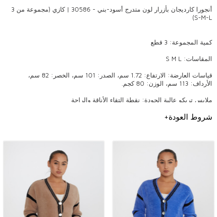
أنجورا كارديجان بأزرار لون متدرج أسود-بني - 30586 | كازي (مجموعة من 3
S-M-L)
كمية المجموعة: 3 قطع
المقاسات: S M L
قياسات العارضة: الارتفاع: 1.72 سم، الصدر: 101 سم، الخصر: 82 سم،
الأرداف: 113 سم، الوزن: 80 كجم.
ملابس تريكو عالية الجودة: نقطة التقاء الأناقة والراحة
شروط العودة
+
التريكو هو منتج يظل دائمًا مشهورًا في الملابس النسائية ويجذب الانتباه
بتصميماته الممتعة والأنيقة. تُحدث الملابس المحبوكة عالية الجودة فرقًا في
الاستخدام اليومي والمناسبات الخاصة بتفاصيلها الأنيقة وموديلاتها العصرية. تعد
هذه المنتجات، التي تعد أيضًا المفضلة لدى أصحاب متاجر البيع بالجملة، من بين
قطع الموضة التي لا غنى عنها. تعد الأناقة والراحة التي توفرها الملابس
المحبوكة من أكثر المنتجات العصرية التي يمكن للمرأة اختيارها في جميع
الفصول.
أهمية جودة التريكو
تعتبر جودة الملابس المحبوكة ذات أهمية كبيرة سواء من حيث طول عمر المنتج
أو الراحة التي يوفرها عند ارتدائه. ملابس تريكو عالية الجودة تتناسب بشكل جيد
مع الجسم وتوفر مظهرًا أنيقًا. وفي الوقت نفسه، تحافظ الملابس المحبوكة