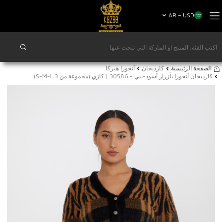
AR − USD
الصفحة الرئيسية
كارديجان
أنجورا هيركا
كارديجان أنجورا بأزرار أسود-بني - 30586 | كازي (مجموعة من 3 S-M-L)