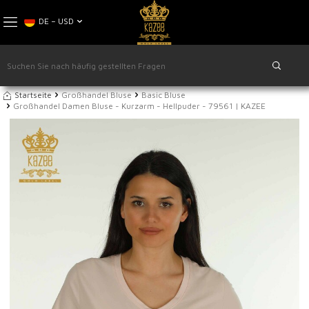
DE − USD
Startseite
Großhandel Bluse
Basic Bluse
Großhandel Damen Bluse - Kurzarm - Hellpuder - 79561 | KAZEE