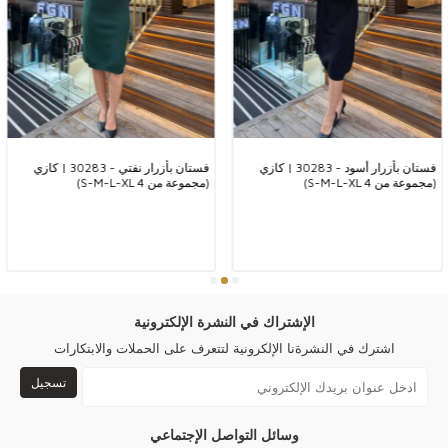
وفي الدعوات واجتماعات الأصدقاء. علاوة على ذلك، توفر التصميمات التي تجمع
بين الأناقة والراحة مظهرًا ملفتًا للنظر في أي بيئة.
لماذا يجب عليك اختيار فساتين الجودة؟
أحد أسباب تفضيل هذه الفساتين هو متانتها العالية واحتفاظها بالشكل على
المدى الطويل. جودة الصنعة تتجاوز توقعات المستخدمين. هذه الفساتين مفضلة
عند شراء البوتيكات بالجملة، وهي تجذب المستخدمين من جميع الأعمار بفضل
خيارات الألوان والموديلات الواسعة، وتعد بمظهر أنيق مع تفاصيل تتكيف مع
الموضة في كل موسم.
فستان بأزرار أسود - 30283 | كازي
فستان بأزرار نفتي - 30283 | كازي
(مجموعة من 4 S-M-L-XL)
(مجموعة من 4 S-M-L-XL)
كازي، تقدم لعملائكم العرب وبوتيكاتكم بالجملة منتجات عالية الجودة وأنيقة.
تصميماتنا تناسب جميع الفصول، حيث نستخدم أقمشة تسمح للبشرة بالتنفس
في الصيف، بينما نقدم كنزات تريكو توفر الدفء في الشتاء، لتنال رضا عملائكم.
اختاروا كازي وتميزوا ببوتيكاتكم في الأسواق البارزة مثل الرياض، دبي، وجدة.
اجذبوا عملائكم بأرقى التصاميم التي تجمع بين الجودة والأناقة. مع كازي، تمتعوا
بميزة تقديم أحدث صيحات الموضة.
الإشتراك في النشرة الإلكترونية
اشترك في النشرةنا الإلكرونية لتتعرف على الحملات والابتكارات
●شكرًا لك على زيارة Kazee Official، موقع البيع بالجملة لمتجر بيع الملابس
النسائية بالجملة Kazee.
تسجيل
وسائل التواصل الإجتماعي