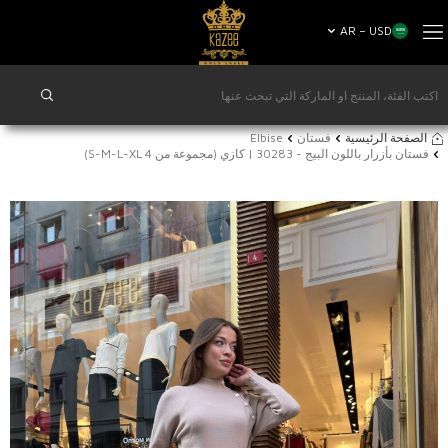
AR − USD
الصفحة الرئيسية
فستان
Elbise
فستان بأزرار باللون البيج - 30283 | كازي (مجموعة من 4 S-M-L-XL)