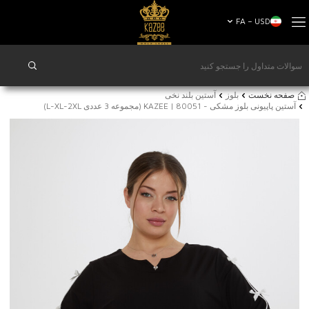
FA − USD
صفحه نخست
بلوز
آستین بلند نخی
آستین پاپیونی بلوز مشکی - 80051 | KAZEE (مجموعه 3 عددی L-XL-2XL)