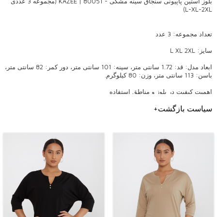
بلوز آستین پاپیونی سنجاق سینه مشکی - 80051 | KAZEE (مجموعه 3 عددی
L-XL-2XL)
تعداد مجموعه: 3 عدد
سایز: L XL 2XL
ابعاد مدل: قد: 1.72 سانتی متر، سینه: 101 سانتی متر، دور کمر: 82 سانتی متر،
باسن: 113 سانتی متر، وزن: 80 کیلوگرم.
اهمیت کیفیت در بلوز و مناطق استفاده
بلوز یکی از اجزای جدا نشدنی لباس زنانه است. یک بلوز با کیفیت هم در زندگی
سیاست بازگشت
+
روزمره و هم در مناسبت های خاص ظاهری شیک ارائه می دهد. محصولات ما
مطابق با استانداردهای کیفیت بالا تولید می شوند و با ویژگی های زیبایی
شناختی و عملکردی خود جلب توجه می کنند. طرح های زیبا نشان دهنده
روندهای هر فصل است و با نبض دنیای مد همراه است.
چرا باید بلوز KAZEE را انتخاب کنید؟
بلوزهای با کیفیت ما با فروش عمده به بوتیک ها ارائه می شود. به این ترتیب
می توانید محصولاتی شیک و ماندگار را به مشتریانی که به فروشگاه های شما
مراجعه می کنند ارائه دهید. پارچه های مورد استفاده در محصولات ما به پوست
اجازه تنفس می دهد و استفاده راحت را فراهم می کند. در عین حال، با مدل ها
و برش های مناسب برای هر تیپ بدنی، مشتریان گسترده ای را جذب می کند.
گزینه های رنگی و گلدوزی دقیق ما برای هر سبک و سلیقه ای جذاب است و
ظاهری ظریف و پیچیده ایجاد می کند.