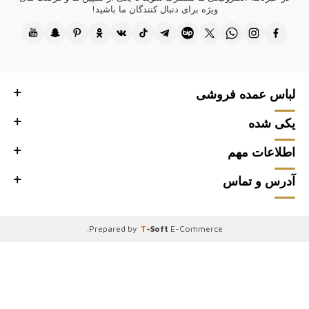
ترکی
ویژه برای دنبال کنندگان ما باشید!
کازیه، برای مشتریان فارسی‌زبان و بوتیک‌های عمده‌فروشی شما طراحی‌های
باکیفیت و مدرن ارائه می‌دهد. از مد زنده تهران گرفته تا سبک ظریف اصفهان و
شیک‌پوشی منحصر به فرد شیراز، کلکسیون‌های ما به هر سلیقه‌ای پاسخ
می‌دهد. برای تابستان پارچه‌های سبک و خنک‌کننده و برای زمستان، لباس‌های
بافتنی نرم و گرم ارائه می‌کنیم، تا در هر فصلی شیک بودن را تضمین کنیم. با
کازیه، بوتیک‌های شما از امتیاز ارائه بهترین‌های مد ایران به مشتریان برخوردار
خواهند بود.
لباس عمده فروشی
●از اینکه از فروشگاه عمده فروشی لباس زنانه ما، سایت فروش عمده Kazee
یکی شده
Official دیدن کردید، سپاسگزاریم.
اطلاعات مهم
آدرس و تماس
.
Prepared by
T
-Soft
E-Commerce