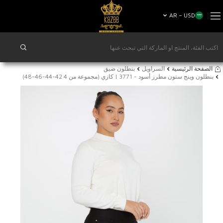
AR − USD
الصفحة الرئيسية
السراويل
بنطلون ضيق
بنطلون وينج ستون مطرز أسود - 3771 | كازي (مجموعة من 4 42-44-46-48)