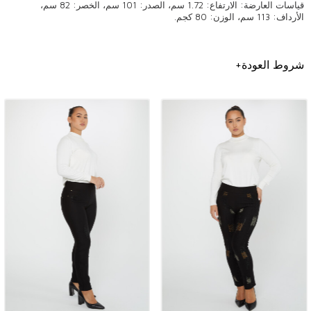
قياسات العارضة: الارتفاع: 1.72 سم، الصدر: 101 سم، الخصر: 82 سم،
الأرداف: 113 سم، الوزن: 80 كجم.
السراويل عالية الجودة: أفضل استثمار في خزانة الملابس
شروط العودة
+
يعتبر البنطلون من القطع الأساسية التي تجمع بين الراحة والأناقة ويجب أن
تكون في خزانة كل ملابس. خاصة في التسوق البوتيكي بالجملة، فإن اختيار
بنطال عالي الجودة يعني استثمارًا طويل الأمد. تتميز السراويل عالية الجودة
بمتانة قماشها وكمال قصتها، مما يجعلك تشعر بالراحة والثقة في أي بيئة.
في أي موسم يجب استخدامه؟
تعتبر السراويل قطعًا مثالية للمجموعات الموسمية. في الصيف، تضمن
السراويل المصنوعة من الأقمشة الخفيفة والمسامية الراحة حتى في الأيام
الحارة. في الشتاء، يفضل ارتداء السراويل المصممة بأقمشة أكثر سمكًا ودفئًا.
بهذه الطريقة، يمكنك الحفاظ على أناقتك حتى في الطقس البارد. بالإضافة إلى
ذلك، يمكن أن تكون البنطلونات متعددة الاستخدامات التي يمكن تفضيلها أثناء
التحولات الموسمية هي المنقذ لخزانتك.
لماذا يجب تفضيل السراويل عالية الجودة؟
توفر السراويل عالية الجودة استخدامًا طويل الأمد ومقاومة للغسيل المتكرر.
وفي الوقت نفسه، تجذب الانتباه بتصميماتها العصرية والخالدة. يؤدي اختيار
السراويل عالية الجودة في التسوق البوتيكي بالجملة إلى زيادة رضا العملاء
وزيادة مكانة متجرك.