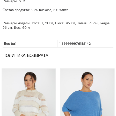
Размеры: S-M-L
Состав продукта: 92% вискоза, 8% элита.
Размеры модели: Рост: 1,78 см, Бюст: 95 см, Талия: 73 см, Бедра:
96 см, Вес: 60 кг.
Вес (кг)
1.399999976158142
ПОЛИТИКА ВОЗВРАТА
+
Общая информация
Модели женских вязаных свитеров оптом,
Стамбул оптом трикотажные модели свитеров,
модели женской одежды оптом,
оптовые модели женских свитеров,
Вы можете связаться с нами, чтобы получить подробную
информацию о продуктах, которые вам нравятся.