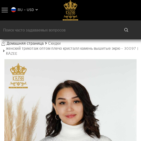
RU − USD
Домашняя страница
Скидки
женский трикотаж оптом плечо кристалл камень вышитые экрю - 30097 |
КАZEE