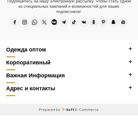
Подпишитесь на нашу электронную рассылку, чтобы стать одной
из специальных кампаний и возможностей для наших
Дизайн всех наших продуктов принадлежит нашей компании, и они
подписчиков!
производятся в Турции.
Спасибо, что посетили наш оптовый магазин женской одежды Kazee,
оптовый сайт Kazee Official.
Одежда оптом
Корпоративный
Важная Информация
Адрес и контакты
Prepared by
T
-Soft
E-Commerce
.