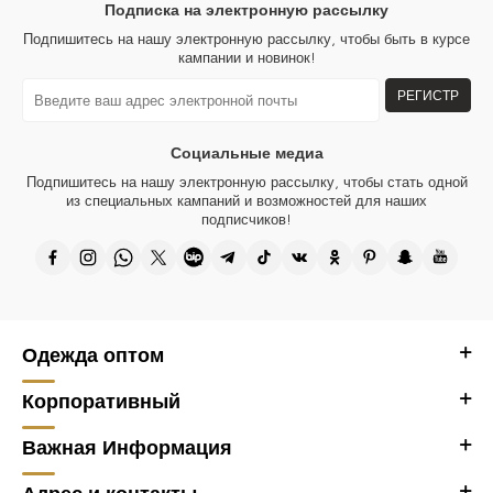
Подписка на электронную рассылку
Ткани, используемые во всех изделиях бренда женской одежды
Подпишитесь на нашу электронную рассылку, чтобы быть в курсе
Kazee, изготовлены из натуральных волокон. Во всех наших
кампании и новинок!
изделиях хрустальные камни и вышивка изготавливаются вручную.
РЕГИСТР
Аксессуар с логотипом Kazee на изделии позолочен и не тускнеет.
Дизайн всех наших продуктов принадлежит нашей компании, и они
Социальные медиа
производятся в Турции.
Подпишитесь на нашу электронную рассылку, чтобы стать одной
Спасибо, что посетили наш оптовый магазин женской одежды Kazee,
из специальных кампаний и возможностей для наших
оптовый сайт Kazee Official.
подписчиков!
Одежда оптом
Корпоративный
Важная Информация