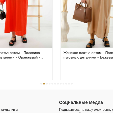
обрабатываются
Наша компания 
Вы можете опла
Вы можете опла
Работаем со вс
компанию всеми
Золотая Корона,
латье оптом - Половина
Женское платье оптом - Пол
Ткани, использ
 деталями - Оранжевый -
пуговиц с деталями - Бежевы
изготовлены из
АZEE
| КАZEE
камни и вышивк
Аксессуар с ло
Дизайн всех на
производятся в
Спасибо, что п
сайт Kazee Offic
Социальные медиа
 кампании и
Подпишитесь на нашу электронную