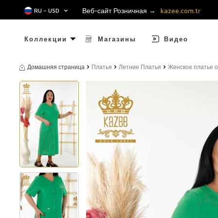
Веб-сайт Розничная →
kazee.com.tr
RU − USD
Коллекции
Магазины
Видео
Домашняя страница
Платья
Летние Платья
Женское платье о