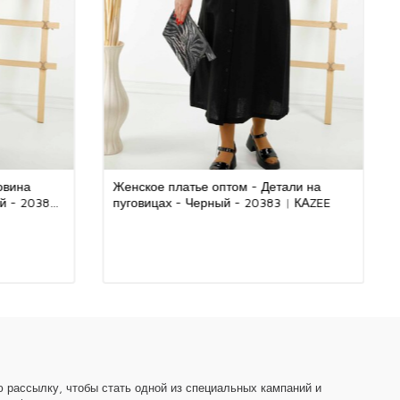
 путем проверки их запасов.
работает со всеми видами платежных систем.
тить через банк или кредитной картой.
тить с доставкой.
еми платежными системами; Вы можете оплатить в нашу
 платежными системами, такими как Western Union, Upt,
 Contact, Money Gram, Ria.
овина
Женское платье оптом - Детали на
уемые во всех изделиях бренда женской одежды Kazee,
й - 20385
пуговицах - Черный - 20383 | КАZEE
 натуральных волокон. Во всех наших изделиях хрустальные
а изготавливаются вручную.
готипом Kazee на изделии позолочен и не тускнеет.
ших продуктов принадлежит нашей компании, и они
 Турции.
осетили наш оптовый магазин женской одежды Kazee, оптовый
ial.
 рассылку, чтобы стать одной из специальных кампаний и