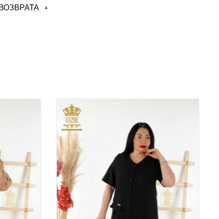
ВОЗВРАТА
+
ация
и женских рубашек,
 модели рубашек,
й одежды оптом,
 рубашек оптом,
аться с нами, чтобы получить подробную информацию о
орые вам нравятся.
ключают стоимость доставки, НДС не включен.
ваши заказы по всему миру Cargo.
аться с нашими представителями клиентов для груза.
редварительные заказы на нашем сайте, ваши заказы