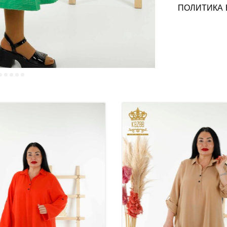
ПОЛИТИКА 
Общая информ
Оптовые модел
Стамбул оптом
модели женско
модели женских
Вы можете связ
продуктах, кот
Наши цены не в
Мы отправляем 
Вы можете связ
Мы принимаем п