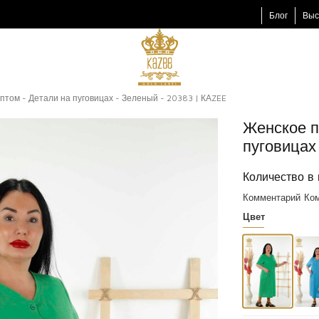
Блог
Выс
птом - Детали на пуговицах - Зеленый - 20383 | КАZEE
Женское п
пуговицах
Количество в 
Комментарий
Ком
Цвет