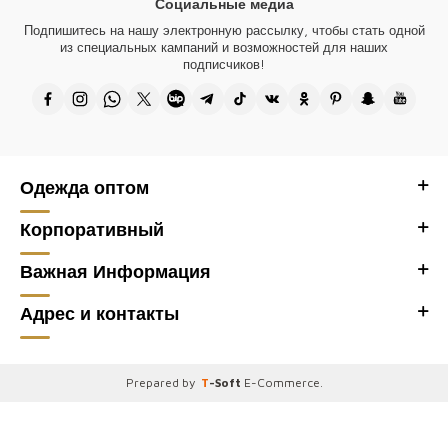
Социальные медиа
Ткани, используемые во всех изделиях бренда женской одежды
Подпишитесь на нашу электронную рассылку, чтобы стать одной
Kazee, изготовлены из натуральных волокон. Во всех наших
из специальных кампаний и возможностей для наших
изделиях хрустальные камни и вышивка изготавливаются вручную.
подписчиков!
Аксессуар с логотипом Kazee на изделии позолочен и не тускнеет.
Дизайн всех наших продуктов принадлежит нашей компании, и они
производятся в Турции.
Спасибо, что посетили наш оптовый магазин женской одежды Kazee,
Одежда оптом
оптовый сайт Kazee Official.
Корпоративный
Важная Информация
Адрес и контакты
Prepared by
T
-Soft
E-Commerce
.