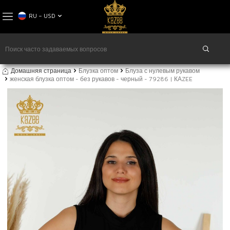
RU − USD
Домашняя страница
Блузка оптом
Блуза с нулевым рукавом
женская блузка оптом - без рукавов - черный - 79286 | КАZEE