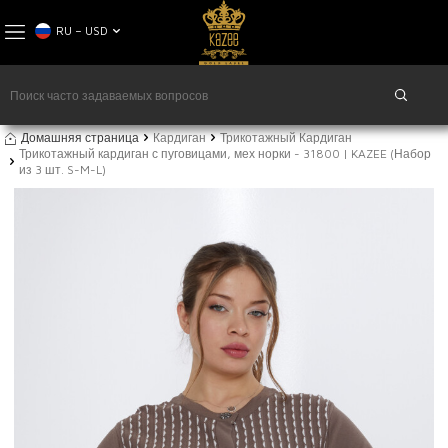
RU − USD
Домашняя страница
Кардиган
Трикотажный Кардиган
Трикотажный кардиган с пуговицами, мех норки - 31800 | KAZEE (Набор
из 3 шт. S-M-L)