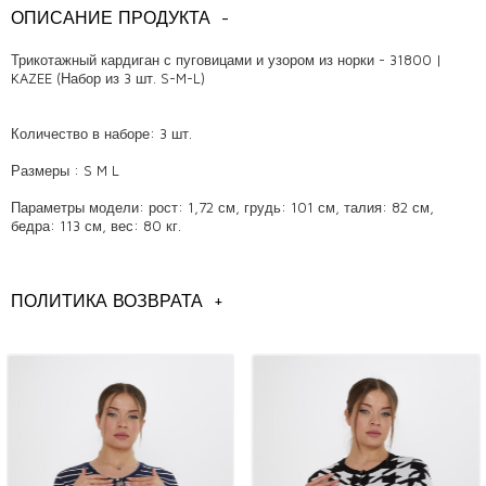
ОПИСАНИЕ ПРОДУКТА
-
Трикотажный кардиган с пуговицами и узором из норки - 31800 |
KAZEE (Набор из 3 шт. S-M-L)
Количество в наборе: 3 шт.
Размеры : S M L
Параметры модели: рост: 1,72 см, грудь: 101 см, талия: 82 см,
бедра: 113 см, вес: 80 кг.
Качественные и стильные кардиганы: фавориты оптовых бутиков
Кардиганы — один из самых предпочитаемых и незаменимых
ПОЛИТИКА ВОЗВРАТА
+
предметов моды. Наши кардиганы, отличающиеся своим качеством,
являются одним из любимых оптовых товаров для владельцев
бутиков. Он входит в число трендов каждого сезона благодаря своей
элегантности, комфорту и модному дизайну. Кардиганы добавят
элегантности коллекции, которую вы предлагаете своим клиентам.
Почему вам стоит выбрать наши кардиганы?
Наши кардиганы изготовлены из высококачественных материалов и
рассчитаны на длительный срок службы. Наши изделия отличаются
самым модным дизайном в мире моды. Кардиганы, украшенные