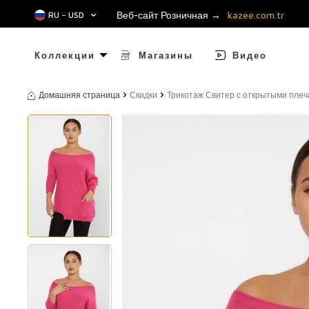
Веб-сайт Розничная →
kazee.com.tr
RU − USD
Коллекции
Магазины
Видео
Домашняя страница
Скидки
Трикотаж Свитер с открытыми плеча