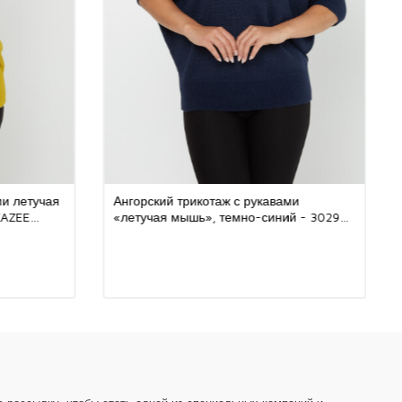
 отдать предпочтение трикотажу?
ает свое место в гардеробе женщин всех возрастов благодаря
му и стильному внешнему виду. Эти модели, обеспечивающие
ние всего дня благодаря качественным текстурам, незаменимы
женщин с их модными тенденциями. Владельцам оптовых
ажа предлагается широкий ассортимент продукции с различными
цветок, моделей и рисунков. Такое разнообразие облегчает
иск моделей трикотажа, соответствующих их стилю. Кроме того,
рикотаж изготавливается из приятных для кожи тканей, является
ных причин, по которой ему легко отдать предпочтение.
ми летучая
Ангорский трикотаж с рукавами
 элитная ткань: идеальный баланс элегантности и комфорта
KAZEE
«летучая мышь», темно-синий - 30293
оизводится из смеси 92% вискозы и 8% элитной ткани. Мягкая и
| Kazee (набор из 3 шт. S-M-L)
ура вискозы придает этому трикотажу ощущение легкости и
же. Роскошный оттенок элитной ткани придает изделию яркий и
ий вид. Благодаря этому сочетанию создается продукт,
использовать в любое время года и который сочетает в себе
 комфорт. Этот трикотаж подходит как для повседневного
 для особых случаев. Он придает элегантность любому
ет высококачественные и современные дизайны специально для
их клиентов и оптовых бутиков. Наши стильные и элегантные
но подходят для любителей моды в таких городах, как Москва,
г и Новосибирск. Мы предлагаем ассортимент на все сезоны: