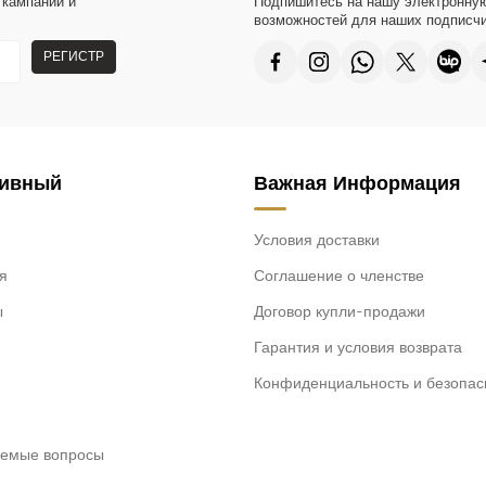
 кампании и
Подпишитесь на нашу электронную
легкие ткани д
возможностей для наших подписчи
всегда выделяе
товары.
РЕГИСТР
● Благодарим ва
магазина женск
тивный
Важная Информация
Условия доставки
я
Соглашение о членстве
ы
Договор купли-продажи
Гарантия и условия возврата
Конфиденциальность и безопас
аемые вопросы