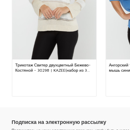
Трикотаж Свитер двухцветный Бежево-
Ангорский 
Костяной - 30298 | KAZEE(набор из 3
мышь синий
шт. M-L-XL)
3 шт. S-M-
Подписка на электронную рассылку