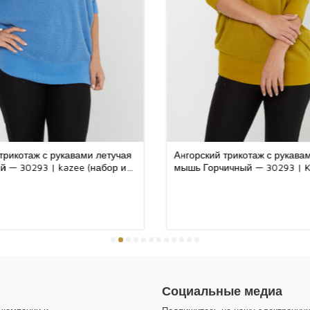
Почему следует
Трикотаж заним
своему приятно
комфорт в тече
для стильных 
бутиков трикот
вариантами рас
покупателям по
тот факт, что т
одной из основ
трикотаж с рукавами летучая
Ангорский трикотаж с рукава
92% вискоза 8%
 — 30293 | kazee (набор из
мышь Горчичный — 30293 | 
Наш продукт пр
L)
(набор из 3 шт. S-M-L)
дышащая структ
комфорта на ко
стильный внешн
который можно 
элегантность и
ношения, так и
сочетанию.
Kazee предлага
ваших российск
Социальные медиа
изделия идеаль
Санкт-Петербур