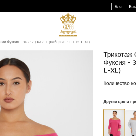
Блог
Выс
ми Фуксия - 30237 | KAZEE (набор из 3 шт. M-L-XL)
Трикотаж 
Фуксия - 
L-XL)
Количество ко
Другие цвета пр