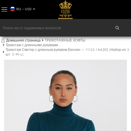
RU − USD
Домашняя страница
ТРИКОТАЖНЫЕ КОФТЫ
Трикотаж с длинными рукавами
Трикотаж Свитер с длинным рукавом Бензин — 11122 | KAZEE (Набор из 3
шт. S-M-L)