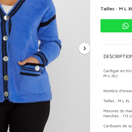
Tailles : M L X
DESCRIPTIO
Cardigan en tri
M-L-XL)
Nombre d'ensem
Tailles : M L XL
Mesures du mann
Hanches : 113 c
Cardigans de qu