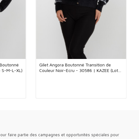
atisfaction des clients et de soutenir les ventes.
scose 8% Élasthanne : Confort unique et design élégant
2 % de viscose et 8 % d'élasthanne, ce cardigan élève
timentaire à un tout nouveau niveau. La texture naturelle et
cose offre un toucher doux sur la peau, tandis que l'empiècement
joute de la souplesse au cardigan. De cette façon, vous pourrez
fort sans restreindre vos mouvements. Avec sa légèreté et sa
ante, c'est un vêtement idéal lors des transitions saisonnières.
particulière, il garantit l'élégance aussi bien dans les
uotidiens que plus formels. Alliant à la fois confort et élégance
e-robe, ce cardigan complète parfaitement votre style.
 Boutonné
Gilet Angora Boutonné Transition de
nymed'élégance et de qualité, nonseulement en France,
4 S-M-L-XL)
Couleur Noir-Ecru - 30586 | KAZEE (Lot
desvillescomme Paris, Lyon, Marseille, ainsique dans
de 3 S-M-L)
onesd'Afriquetelsque le Maroc, la Côted'Ivoire et le Sénégal.
oposentdesvêtementsféminins en gros,
lectionnés, à desprixcompétitifs.
nièrestendances, noscollectionssonttrèsappréciées par
lefrancophone. Pouruneexpériencefiable et
garantie, choisissez-nous.
isité Kazee Official, le site de vente en gros de notre magasin de
 femmes en gros Kazee.
our faire partie des campagnes et opportunités spéciales pour