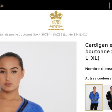
.tr
étail de poche boutonné Sax - 30784 | KAZEE (Lot de 3 M-L-XL)
Cardigan e
boutonné 
L-XL)
Nombre d'ense
Autres couleurs