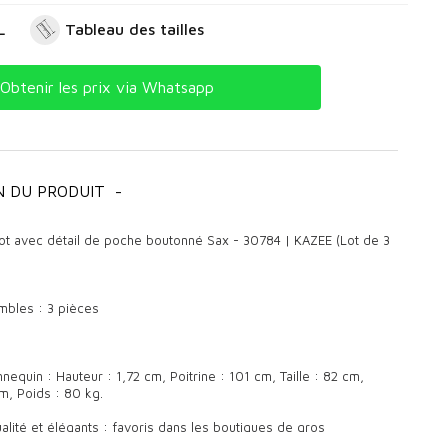
L
Tableau des tailles
Obtenir les prix via Whatsapp
N DU PRODUIT
-
cot avec détail de poche boutonné Sax - 30784 | KAZEE (Lot de 3
bles : 3 pièces
equin : Hauteur : 1,72 cm, Poitrine : 101 cm, Taille : 82 cm,
m, Poids : 80 kg.
alité et élégants : favoris dans les boutiques de gros