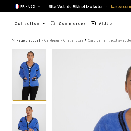
Site Web de Bikinel k-o kotor →
kazee.com
FR − USD
Collection
Commerces
Vidéo
Page d'accueil
Cardigan
Gilet angora
Cardigan en tricot avec d