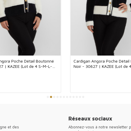
d'augmenter la s
Cardigan 92% Vi
Fabriqué avec 9
l'expérience ves
douce de la vis
en élasthanne a
profiter du con
structure respir
Avec sa texture 
environnements q
dans votre gard
ngora Poche Détail Boutonné
Cardigan Angora Poche Détail
La modeestsyno
27 | KAZEE (Lot de 4 S-M-L-
Noir - 30627 | KAZEE (Lot de 
maisaussi dans 
despaysfrancoph
Nosboutiquespr
soigneusementsé
Adaptéesauxder
unelargeclientè
unesatisfaction
●Merci d'avoir v
vêtements pour
Réseaux sociaux
agne et des
Abonnez-vous à notre newsletter p