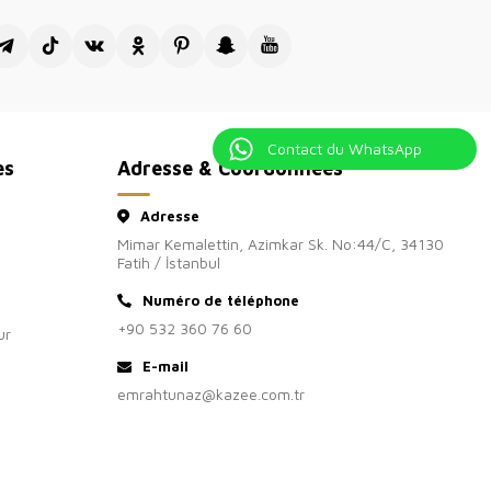
Contact du WhatsApp
es
Adresse & Coordonnées
Adresse
Mimar Kemalettin, Azimkar Sk. No:44/C, 34130
Fatih / İstanbul
Numéro de téléphone
+90 532 360 76 60
ur
E-mail
emrahtunaz@kazee.com.tr