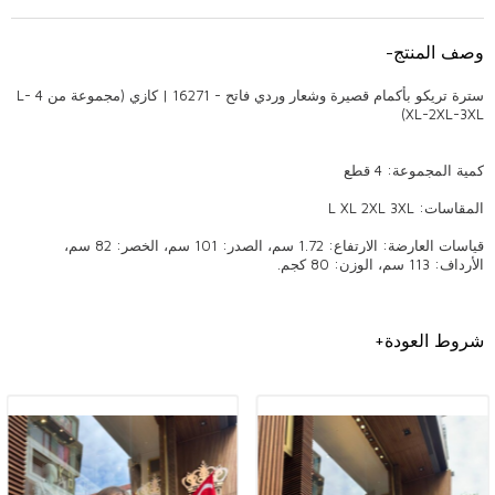
وصف المنتج
-
سترة تريكو بأكمام قصيرة وشعار وردي فاتح - 16271 | كازي (مجموعة من 4 L-
XL-2XL-3XL)
كمية المجموعة: 4 قطع
المقاسات: L XL 2XL 3XL
قياسات العارضة: الارتفاع: 1.72 سم، الصدر: 101 سم، الخصر: 82 سم،
الأرداف: 113 سم، الوزن: 80 كجم.
ملابس تريكو عالية الجودة: نقطة التقاء الأناقة والراحة
شروط العودة
+
التريكو هو منتج يظل دائمًا مشهورًا في الملابس النسائية ويجذب الانتباه
بتصميماته الممتعة والأنيقة. تُحدث الملابس المحبوكة عالية الجودة فرقًا في
الاستخدام اليومي والمناسبات الخاصة بتفاصيلها الأنيقة وموديلاتها العصرية. تعتبر
هذه المنتجات، التي تعد أيضًا المفضلة لدى أصحاب متاجر البيع بالجملة، من بين
قطع الموضة التي لا غنى عنها. تعد الأناقة والراحة التي توفرها الملابس
المحبوكة من أكثر المنتجات العصرية التي يمكن للمرأة اختيارها في جميع
الفصول.