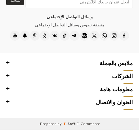
تسجيل
المحبوكة الأناقة إلى كل مجموعة.
كازي، تقدم لعملائكم العرب وبوتيكاتكم بالجملة منتجات عالية الجودة وأنيقة.
وسائل التواصل الإجتماعي
تصميماتنا تناسب جميع الفصول، حيث نستخدم أقمشة تسمح للبشرة بالتنفس
منطقة نصوص وسائل التواصل الإجتماعي
في الصيف، بينما نقدم كنزات تريكو توفر الدفء في الشتاء، لتنال رضا عملائكم.
اختاروا كازي وتميزوا ببوتيكاتكم في الأسواق البارزة مثل الرياض، دبي، وجدة.
اجذبوا عملائكم بأرقى التصاميم التي تجمع بين الجودة والأناقة. مع كازي، تمتعوا
بميزة تقديم أحدث صيحات الموضة.
● شكرًا لك على زيارة Kazee Official، موقع البيع بالجملة لمتجر بيع الملابس
ملابس بالجملة
النسائية بالجملة Kazee.
الشركات
معلومات هامة
العنوان والاتصال
.
Prepared by
T
-Soft
E-Commerce