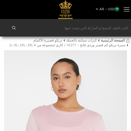
AR − USD
الصفحة الرئيسية
كنزات نسائية بالجملة
تريكو قصيرة الأكمام
سترة تريكو كم قصير وردي فاتح - 16271 | كازي (مجموعة من 4 L-XL-2XL-3XL)