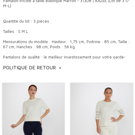
Pantalon tricoté à taille élastique Marron - 31308 | KAZEE (Lot de 3 S-
M-L)
Quantité du lot : 3 pièces
Tailles : S M L
Mensurations du modèle : Hauteur : 1,75 cm, Poitrine : 85 cm, Taille :
67 cm, Hanches : 98 cm, Poids : 56 kg.
Pantalons de qualité : le meilleur investissement pour votre garde-
robe
POLITIQUE DE RETOUR
+
Le pantalon fait partie des pièces basiques qui allient confort et
élégance et qui devraient figurer dans chaque garde-robe. Surtout
lors de vos achats dans des boutiques de gros, choisir des pantalons
de qualité représente un investissement à long terme. Les pantalons
de qualité se distinguent par la durabilité de leur tissu et la perfection
de leur coupe, ce qui vous permet de vous sentir à l'aise et en
confiance dans n'importe quel environnement.
En quelle saison faut-il l'utiliser ?
Les pantalons sont des pièces idéales pour les combinaisons
saisonnières. Fabriqués à partir de tissus légers et respirants en été,
les pantalons garantissent un confort même lors des journées