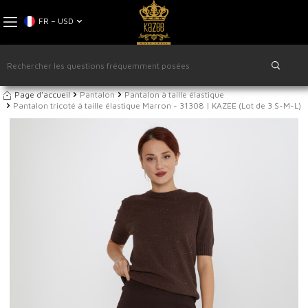
FR − USD
Page d'accueil
Pantalon
Pantalon à taille élastique
Pantalon tricoté à taille élastique Marron - 31308 | KAZEE (Lot de 3 S-M-L)