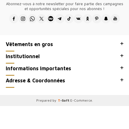
soigneusementsélectionnés, à desprixcompétitifs.
Abonnez-vous à notre newsletter pour faire partie des campagnes
Adaptéesauxdernièrestendances, noscollectionssonttrèsappréciées
et opportunités spéciales pour nos abonnés !
par unelargeclientèlefrancophone. Pouruneexpériencefiable et
unesatisfactiongarantie, choisissez-nous.
●Merci d'avoir visité notre magasin de vêtements pour femmes en
gros, site de vente en gros Kazee Official.
Vêtements en gros
Institutionnel
Informations Importantes
Adresse & Coordonnées
Prepared by
T
-Soft
E-Commerce
.