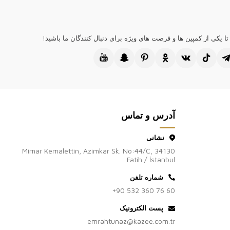
پارچه های استفاده شده در تمامی محصولات برند پوشاک زنانه Kazee از الیاف طبیعی می
یستال و گلدوزی های موجود در تمامی محصولات ما به صورت دست ساز
ا یکی از کمپین ها و فرصت های ویژه برای دنبال کنندگان ما باشید!
 نمی شود.
صولات ما متعلق به شرکت ما بوده و در ترکیه تولید می شود.
از بازدید شما از Kazee Official، سایت عمده فروشی عمده فروشی پوشاک زنانه Kazee
آدرس و تماس
نشانی
Mimar Kemalettin, Azimkar Sk. No:44/C, 34130
Fatih / İstanbul
شماره تلفن
+90 532 360 76 60
پست الکترونیک
emrahtunaz@kazee.com.tr