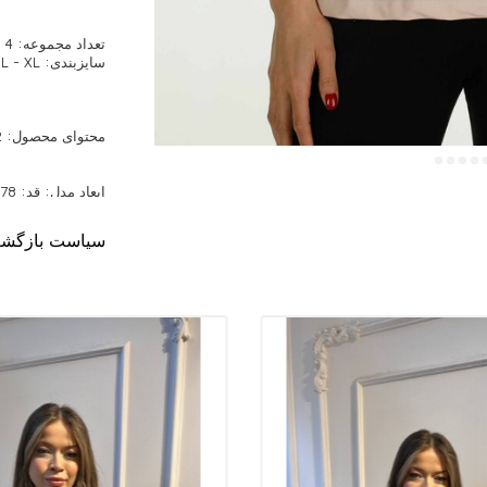
تعداد مجموعه: 4 عدد
سایزبندی: S - M - L - XL
محتوای محصول: 92% ویسکوز، 8% الیت
سانتی متر، وزن: 60 کیلوگرم.
سیاست بازگش
اطلاعات کلی
فروش عمده مدل بل
عمده فروشی مدل ب
فروش عمده مدل ل