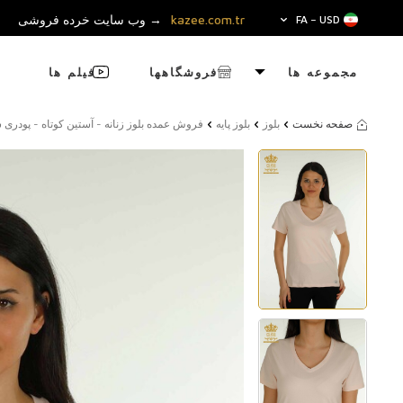
kazee.com.tr
→ وب سایت خرده فروشی
FA − USD
مجموعه ها
فروشگاهها
فیلم ها
صفحه نخست
بلوز
بلوز پایه
فروش عمده بلوز زنانه - آستین کوتاه - پودری سبک - 79561