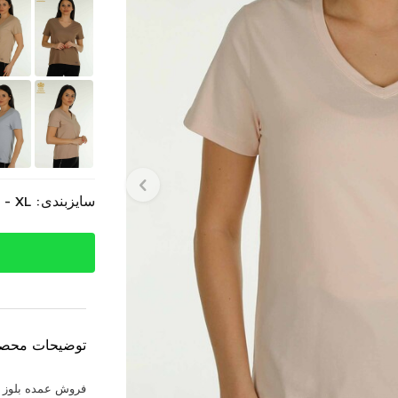
سایزبندی: S - M - L - XL
توضیحات محص
فروش عمده بلوز زنانه 