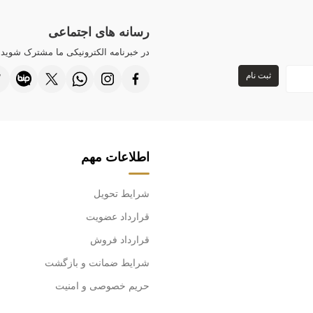
باشد. سنگ های کر
رسانه های اجتماعی
می باشد.
در خبرنامه الکترونیکی ما مشترک شوید ت
لوازم جانبی با نشان Kazee روی محصول روکش طلا بوده و کدر
ثبت نام
طرح های تمامی مح
ما، سپاسگزاریم.
اطلاعات مهم
شرایط تحویل
قرارداد عضویت
قرارداد فروش
شرایط ضمانت و بازگشت
حریم خصوصی و امنیت