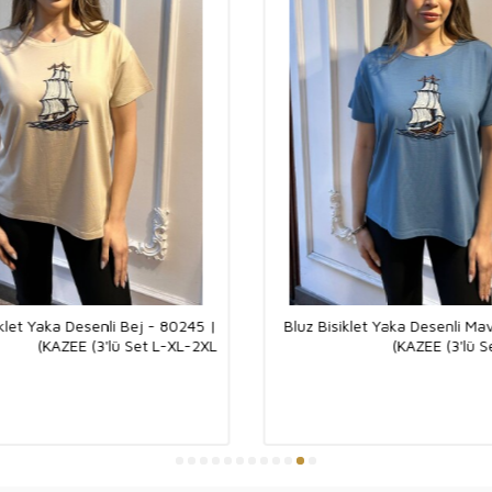
فروش عمده مدل بل
برای دریافت اطلاع
بگیرید.
قیمت های ما شامل
ما سفارشات شما ر
برای باربری می توا
ما پیش‌سفارش‌ها 
موجودی‌ها پردازش
شرکت ما با انواع
iklet Yaka Desenli Bej - 80245 |
Bluz Bisiklet Yaka Desenli Ma
KAZEE (3'lü Set L-XL-2XL)
KAZEE (3'lü S
می توانید از طریق
می توانید با باربر
ما با تمام سیستم 
پرداخت کنید.