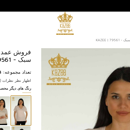
 | KAZEE
فروش عمده ب
سبک - 79561 | KAZEE
تعداد مجموعه: 4 عدد
اظهار نظر
نظرات (1)
رنگ های دیگر محص