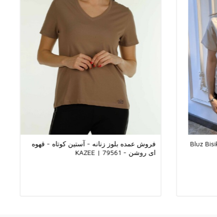
وز زنانه
ات دقیق در مورد محصولات مورد علاقه خود می توانید با ما تماس
 هزینه حمل و نقل و مالیات بر ارزش افزوده نمی شود.
ا به سراسر دنیا به صورت باربری ارسال می کنیم.
نید با نمایندگان مشتریان ما تماس بگیرید.
را در سایت خود می‌پذیریم و سفارش‌هایی که ثبت می‌کنید با بررسی
 می‌شوند.
 سیستم های پرداخت کار می کند.
Bluz Bis
فروش عمده بلوز زنانه - آستین کوتاه - قهوه
ای روشن - 79561 | KAZEE
 بانک یا کارت اعتباری پرداخت کنید.
ی پرداخت کنید.
های پرداخت کار می کنیم. شما می توانید با تمام سیستم های پرداخت
مانند Western Union، Upt، Zolotaya Korona، Contact، Money Gram، Ria به شرکت ما