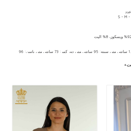
ابعاد مدل: قد: 1.78 سانتی متر، سینه: 95 سانتی متر، دور کمر: 73 سانتی متر، باسن: 96
ت
+
وز زنانه
لوز استانبولی
باس زنانه