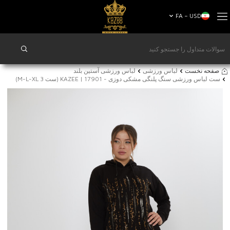
FA − USD
صفحه نخست
لباس ورزشی
لباس ورزشی آستین بلند
ست لباس ورزشی سنگ پلنگی مشکی دوزی - 17901 | KAZEE (ست 3 M-L-XL)