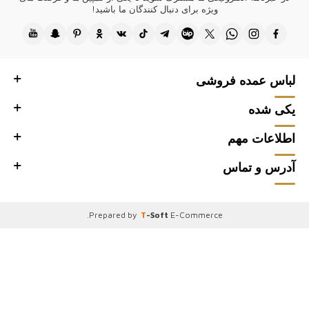
تفاوت ایجاد می‌کنند!
ویژه برای دنبال کنندگان ما باشید!
قدرت نساجی ترکیه با Kazee به ارزش بوتیک ها و فروش عمده شما می
افزاید!
#ساخت ترکیه #تولید ترکیه #کیفیت ترکی #لباس ترکی #مد ترکیه #منسوجات
ترکی
لباس عمده فروشی
کازیه، برای مشتریان فارسی‌زبان و بوتیک‌های عمده‌فروشی شما طراحی‌های
باکیفیت و مدرن ارائه می‌دهد. از مد زنده تهران گرفته تا سبک ظریف اصفهان و
یکی شده
شیک‌پوشی منحصر به فرد شیراز، کلکسیون‌های ما به هر سلیقه‌ای پاسخ
می‌دهد. برای تابستان پارچه‌های سبک و خنک‌کننده و برای زمستان، لباس‌های
بافتنی نرم و گرم ارائه می‌کنیم، تا در هر فصلی شیک بودن را تضمین کنیم. با
اطلاعات مهم
کازیه، بوتیک‌های شما از امتیاز ارائه بهترین‌های مد ایران به مشتریان برخوردار
خواهند بود.
آدرس و تماس
● از اینکه از فروشگاه عمده فروشی لباس زنانه ما، سایت فروش عمده Kazee
Official دیدن کردید، سپاسگزاریم.
.
Prepared by
T
-Soft
E-Commerce