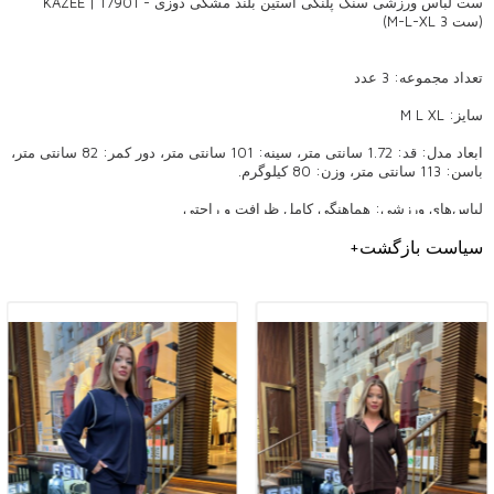
ست لباس ورزشی سنگ پلنگی آستین بلند مشکی دوزی - 17901 | KAZEE
(ست 3 M-L-XL)
تعداد مجموعه: 3 عدد
سایز: M L XL
ابعاد مدل: قد: 1.72 سانتی متر، سینه: 101 سانتی متر، دور کمر: 82 سانتی متر،
باسن: 113 سانتی متر، وزن: 80 کیلوگرم.
لباس‌های ورزشی: هماهنگی کامل ظرافت و راحتی
از لباس های ورزشی در کجا استفاده می شود؟
سیاست بازگشت
+
لباس های ورزشی به دلیل ساختار همه کاره و کاربردی در زندگی روزمره و
همچنین در فعالیت های ورزشی بسیار محبوب هستند. لباس‌های ورزشی آزادی
حرکت در باشگاه، هنگام پیاده‌روی یا انجام یوگا را فراهم می‌کنند و همچنین
ظاهری دلپذیر و شیک را در سرعت شلوغ زندگی شهری ارائه می‌کنند. همچنین
یک گزینه عالی برای ایجاد یک سبک راحت و مد روز هنگام رفتن به خرید یا
ملاقات با دوستان است. این کت و شلوارها که اغلب در سفرها ترجیح داده می
شوند، برای انواع فعالیت ها ایده آل هستند و راحتی و ظرافت را با هم ترکیب
می کنند.
در کدام فصل استفاده می شود؟
لباس های ورزشی با گزینه های پارچه ای مناسب برای فصول مختلف طراحی
شده اند. در فصل بهار و پاییز، مدل های ساخته شده از پارچه های سبک و تنفس
پذیر به چشم می خورد. برای فصل زمستان، پارچه های گرم، نرم و ضخیم ترجیح