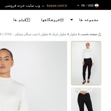
kazee.com.tr
→ وب سایت خرده فروشی
FA − USD
مجموعه ها
فروشگاهها
فیلم ها
صفحه نخست
شلوار
شلوار باریک
شلوار با جیب سنگی مشکی - 3758 | KAZEE (مجموعه 4 42-44-46-48)