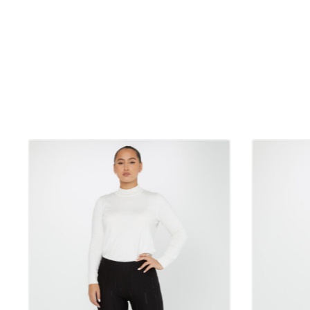
نند در فصل های انتقالی ترجیح داده شوند، می توانند ناجی کمد لباس
ت انتخاب کنیم؟
ت استفاده طولانی مدت را ارائه می دهند و در برابر شستشوی مکرر
عین حال با طراحی های شیک و جاودانه خود جلب توجه می کند. انتخاب
ر خرید عمده بوتیک باعث افزایش رضایت مشتری و افزایش اعتبار
شود.
 محصولی شیک هستند که در تمام فصول و محیط ها به راحتی قابل
گزینه‌های شلوار زیبا، شیک و مد روز، می‌توانید ترکیب‌های روزانه‌تان را
 جدیدی به استایل خود بیاورید. یک شلوار با کیفیت یکی از بهترین سرمایه
 می توانید در کمد لباس خود انجام دهید.
این شلوار از ترکیب 60% پنبه، 35% پلی استر و 5% الاستین ساخته شده است و راحتی و
م ارائه می دهد. پنبه با ساختار طبیعی و تنفس پذیر خود برای پوست شما
حالی که پلی استر ماندگاری طولانی و بدون چروک بودن پارچه را تضمین
به شلوار انعطاف پذیری می بخشد و آزادی حرکت شما را افزایش می دهد.
تفاده روزانه ایده آل است و می توان آن را در تمام فصول ترجیح داد.
 برش شیک و مدرن خود، به شما کمک می کند تا ظرافت خود را هم در
یبات روزمره حفظ کنید.
یان فارسی‌زبان و بوتیک‌های عمده‌فروشی شما طراحی‌های باکیفیت و
د. از مد زنده تهران گرفته تا سبک ظریف اصفهان و شیک‌پوشی منحصر به
ن‌های ما به هر سلیقه‌ای پاسخ می‌دهد. برای تابستان پارچه‌های سبک و