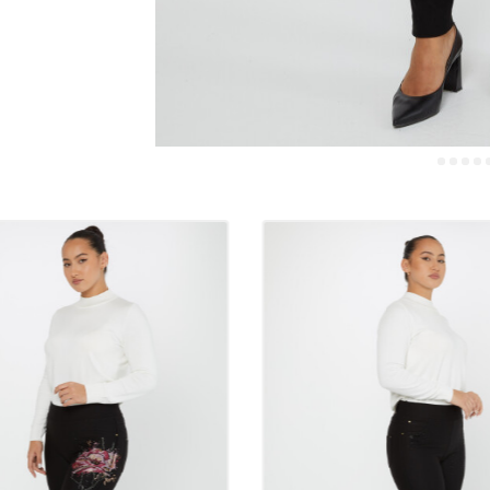
کاره ای که می توا
شما باشند.
چرا شلوار با کیفی
شلوارهای با کیفی
مقاوم هستند. در 
شلوار با کیفیت د
فروشگاه شما می 
در نتیجه شلوارها
استفاده هستند. با 
غنی‌تر کنید و نفس
گذاری هایی است که
60% پنبه، 35% پلی استر، 5% شلوار الاستین: ترکیبی عالی از راحتی و دوام
دوام را در کنار ه
دوستانه است، در 
می کند. الاستین 
این مخلوط برای اس
علاوه بر این، با
تجارت و هم در ترک
کازیه، برای مشتر
مدرن ارائه می‌ده
فرد شیراز، کلکسیو