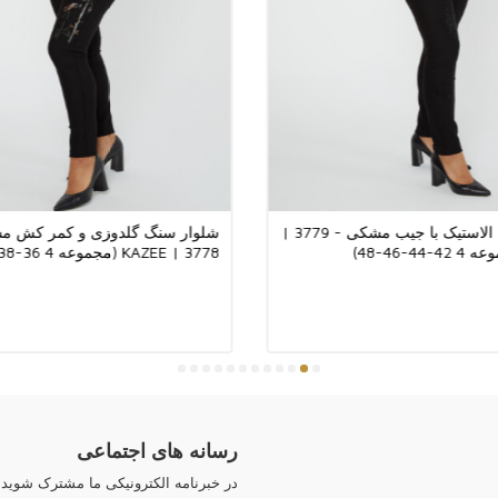
خنک‌کننده و برای 
بودن را تضمین کنیم
مشتریان برخوردار 
دیدن کردید، سپاسگ
شلوار کمری الاستیک با جیب مشکی - 3779 |
شلوار سنگ گلدوزی و کمر کش م
3778 | KAZEE (مجموعه 4 36-38-40-42)
رسانه های اجتماعی
در خبرنامه الکترونیکی ما مشترک شوید ت