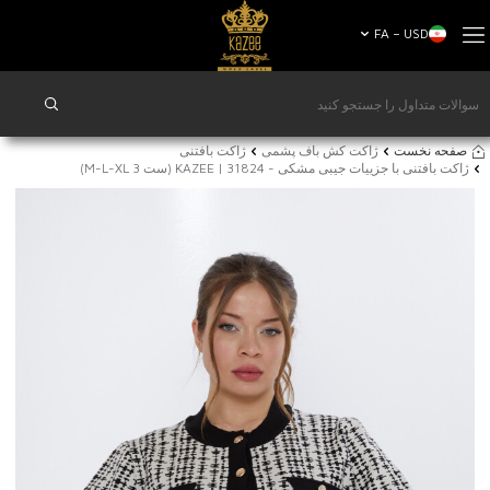
FA − USD
صفحه نخست
ژاکت کش باف پشمی
ژاکت بافتنی
ژاکت بافتنی با جزییات جیبی مشکی - 31824 | KAZEE (ست 3 M-L-XL)