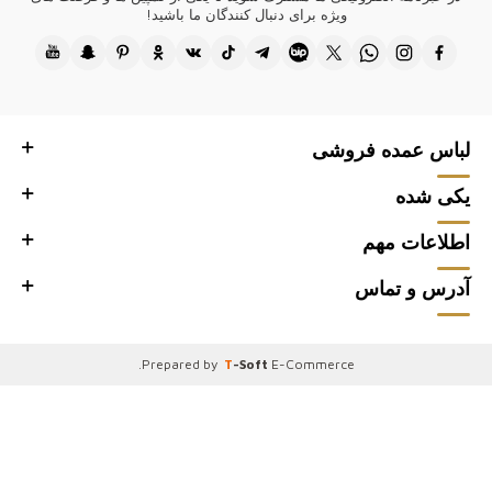
ویژه برای دنبال کنندگان ما باشید!
#ساخت ترکیه #تولید ترکیه #کیفیت ترکی #لباس ترکی #مد ترکیه #منسوجات
ترکی
کازیه، برای مشتریان فارسی‌زبان و بوتیک‌های عمده‌فروشی شما طراحی‌های
باکیفیت و مدرن ارائه می‌دهد. از مد زنده تهران گرفته تا سبک ظریف اصفهان و
شیک‌پوشی منحصر به فرد شیراز، کلکسیون‌های ما به هر سلیقه‌ای پاسخ
می‌دهد. برای تابستان پارچه‌های سبک و خنک‌کننده و برای زمستان، لباس‌های
بافتنی نرم و گرم ارائه می‌کنیم، تا در هر فصلی شیک بودن را تضمین کنیم. با
لباس عمده فروشی
کازیه، بوتیک‌های شما از امتیاز ارائه بهترین‌های مد ایران به مشتریان برخوردار
خواهند بود.
یکی شده
●از اینکه از فروشگاه عمده فروشی لباس زنانه ما، سایت فروش عمده Kazee
اطلاعات مهم
Official دیدن کردید، سپاسگزاریم.
آدرس و تماس
.
Prepared by
T
-Soft
E-Commerce