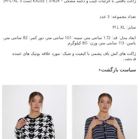
ژاکت بافتنی با جزئیات جیب و دکمه مشکی - 31824 | KAZEE (ست 3 M-L-XL)
تعداد مجموعه: 3 عدد
سایز: M L XL
ابعاد مدل: قد: 1.72 سانتی متر، سینه: 101 سانتی متر، دور کمر: 82 سانتی متر،
باسن: 113 سانتی متر، وزن: 80 کیلوگرم.
ژاکت های کش باف پشمی با کیفیت و شیک: مورد علاقه بوتیک های عمده
فروشی
ژاکت کش باف پشمی یکی از ارجح ترین و ضروری ترین تکه های مد هستند.
سیاست بازگشت
+
ژاکت‌های پشمی ما که با کیفیت خود متمایز هستند، جزو محصولات عمده
فروشی مورد علاقه صاحبان بوتیک هستند. با ظرافت، راحتی و طراحی های مد
روز در میان ترندهای هر فصل قرار دارد. ژاکت کش باف پشمی رنگی زیبا به
مجموعه ای که شما به مشتریان خود ارائه می دهید اضافه می کند.
چرا باید ژاکت کش باف پشمی ما را انتخاب کنید؟
ژاکت های کشباف ما از مواد با کیفیت بالا ساخته شده اند و استفاده طولانی
مدت را ارائه می دهند. محصولات ما با شیک ترین طرح ها در دنیای مد متمایز
هستند. ژاکت‌های پشمی غنی‌شده با جزئیات زیبا و ظریف را می‌توان هم در
ترکیب‌های روزانه و هم در ترکیب‌های روز خاص ترجیح داد. با دوخت با کیفیت و
گزینه های رنگی با دقت انتخاب شده، برای همه سنین و سبک ها جذابیت دارد.
برای صاحبان بوتیک های عمده فروشی، این محصول عالی برای افزایش
رضایت مشتری و پشتیبانی از فروش است.