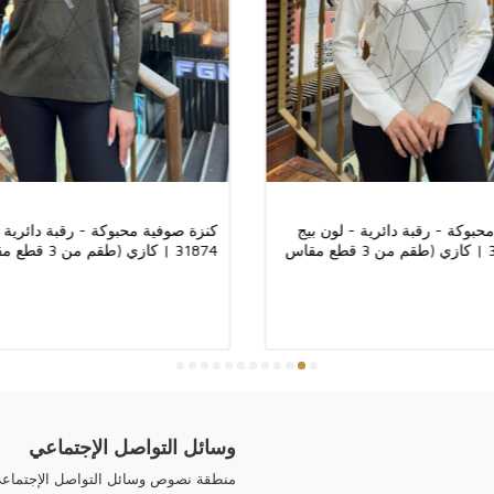
يمكنك الدفع عن طر
يمكنك الدفع مع ا
Union و Upt و Zolotaya Korona و Contact و Money Gram و Ria.
طبيعية. في جميع منت
ملحق شعار Kazee على المنتج مطلي بالذهب ولا يشوه.
حبوكة - رقبة دائرية - لون بيج
كنزة صوفية محبوكة - رقبة دائرية 
تصميم جميع منتجاتن
فاتح - 31874 | كازي (طقم من 3 قطع مقاس
2XL-3XL)
بالجملة.
وسائل التواصل الإجتماعي
منطقة نصوص وسائل التواصل الإجتماع