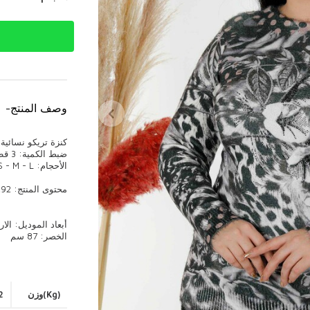
وصف المنتج
-
كنزة تريكو نسائية بالج
ضبط الكمية: 3 قطع
الأحجام: S - M - L
محتوى المنتج: 92٪ فيسكوز ، 8٪ راقى
الخصر: 87 سم
(Kg)وزن
2