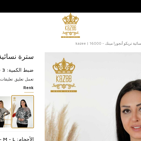
ة تريكو أنجورا مينك - 16000 | kazee
سترة نسائية تريكو
ضبط الكمية: 3 قطع
تعمل تعليق
تعليقات (2
Renk
الأحجام: S - M - L