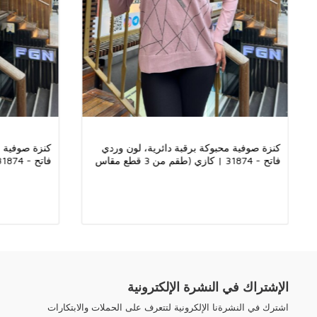
كنزة صوفية محبوكة برقبة دائرية، لون وردي
كنزة صوفية م
فاتح - 31874 | كازي (طقم من 3 قطع مقاس
XL-2XL-3XL)
XL-2XL-3XL)
الإشتراك في النشرة الإلكترونية
اشترك في النشرةنا الإلكرونية لتتعرف على الحملات والابتكارات