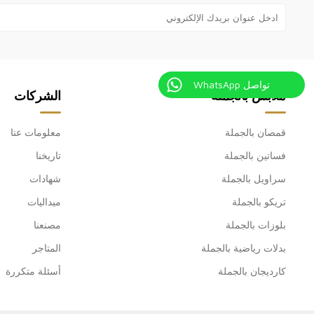
تواصل WhatsApp
ملابس بالجملة
الشركات
قمصان بالجملة
معلومات عنا
فساتين بالجملة
تاريخنا
سراويل بالجملة
شهادات
تريكو بالجملة
ميداليات
بلوزات بالجملة
مصنعنا
بدلات رياضية بالجملة
المتاجر
كارديجان بالجملة
أسئلة متكررة