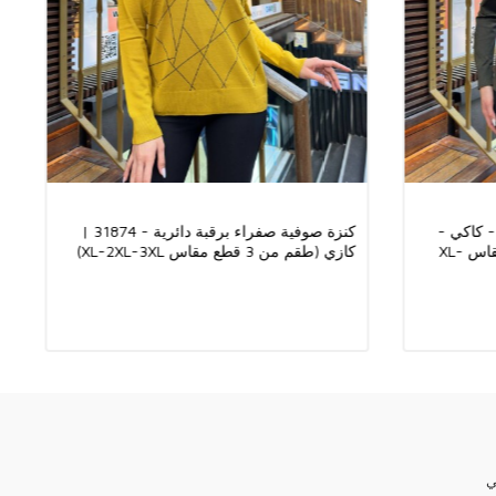
يق البنك أو عن طريق بطاقة الائتمان.
لشحن.
نحن نعمل مع جميع أنظمة الدفع. يمكنك الدفع لشركتنا بجميع أنظمة الدفع مثل Western
الأقمشة المستخدمة في جميع منتجات ماركة الملابس النسائية Kazee مصنوعة من ألياف
جاتنا ، تُصنع الأحجار الكريستالية والمطرزات يدويًا.
- كاكي -
كنزة صوفية صفراء برقبة دائرية - 31874 |
ا يعود لشركتنا ويتم إنتاجها في تركيا.
31874 | كازي (طقم من 3 قطع مقاس XL-
كازي (طقم من 3 قطع مقاس XL-2XL-3XL)
شكرًا لك على زيارة متجر Kazee لبيع الملابس النسائية بالجملة ، موقع Kazee Official للبيع
ي