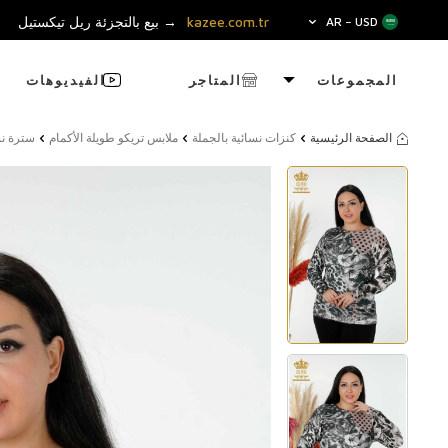
kazee.com.tr
→ بيع بالتجزئة ريل تيكستيل
AR − USD
المجموعات
المتاجر
الفيديوهات
الصفحة الرئيسية
كنزات نسائية بالجملة
ملابس تريكو طويلة الأكمام
سترة نسائي